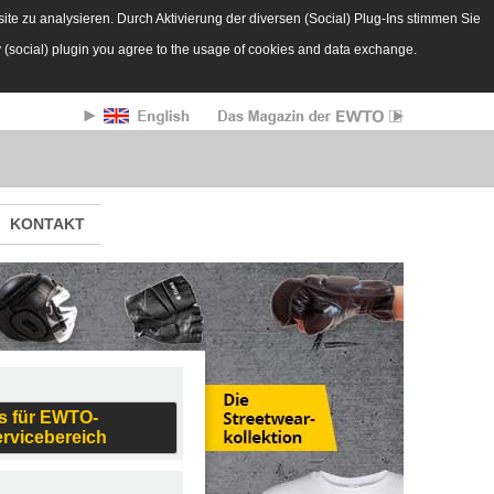
te zu analysieren. Durch Aktivierung der diversen (Social) Plug-Ins stimmen Sie
y (social) plugin you agree to the usage of cookies and data exchange.
KONTAKT
s für EWTO-
ervicebereich