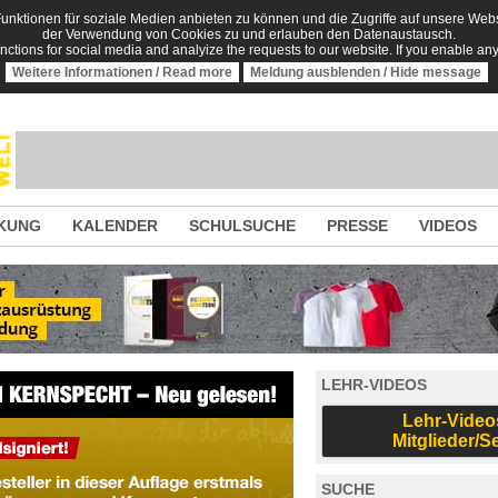
nktionen für soziale Medien anbieten zu können und die Zugriffe auf unsere Websi
der Verwendung von Cookies zu und erlauben den Datenaustausch.
unctions for social media and analyize the requests to our website. If you enable an
Weitere Informationen / Read more
Meldung ausblenden / Hide message
KUNG
KALENDER
SCHULSUCHE
PRESSE
VIDEOS
LEHR-VIDEOS
Lehr-Video
Mitglieder/S
SUCHE