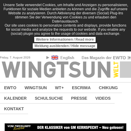
Direkt zum Inhalt
Unsere Seite verwendet Cookies, um Inhalte und Anzeigen zu personalisieren,
Funktionen für soziale Medien anbieten zu können und die Zugriffe auf unsere
Website zu analysieren. Durch Aktivierung der diversen (Social) Plug-Ins
stimmen Sie der Verwendung von Cookies zu und erlauben den
Datenaustausch.
Our site uses cookies to personalize contents and displays, provide functions
for social media and analyize the requests to our website. If you enable any
(social) plugin you agree to the usage of cookies and data exchange.
Weitere Informationen / Read more
Meldung ausblenden / Hide message
Friday, 7. August 2026
EWTO
WINGTSUN
WT+
ESCRIMA
CHIKUNG
KALENDER
SCHULSUCHE
PRESSE
VIDEOS
KONTAKT