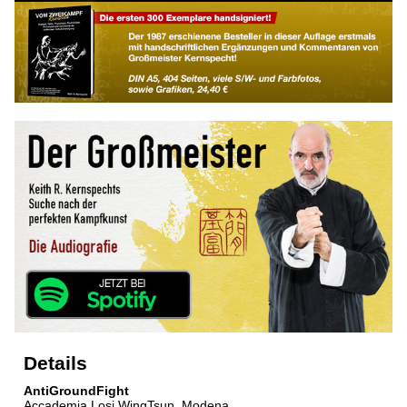
Details
AntiGroundFight
Accademia Losi WingTsun, Modena