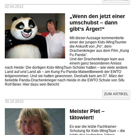
02.04.2012
„Wenn den jetzt einer
umschubst – dann
gibt‘s Ärger!“
Mit dieser Aussage kommentierte
einer der jungen Kids-WingTsunler
die Ankunft von „Po“, dem
Drachenkrieger aus dem Film „Kung
Fu Panda“.
Und der Drachenkrieger kam aus
einem ganz besonderen Anlass
nach Heide: Die dortigen Kids-WingTsun-Schüler hatten – wie viele andere
Land auf und Land ab – am Kung-Fu-Panda-Malwettbewerb der EWTO
teilgenommen. Und sie hatten gewonnen. Deshalb kam am 07. März der
beliebte Panda-Drachenkrieger nach Heide in die EWTO Schule von Sifu
Rolf Beier. Hier dazu sein Bericht:
ZUM ARTIKEL
30.10.2010
Meister Piet –
tätowiert!
Es war die letzte Fachtrainer-
Schulung für Kids-WingTsun – die