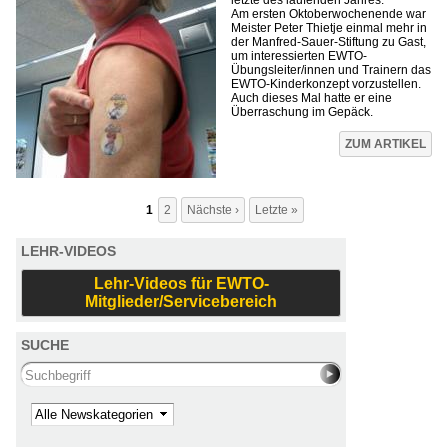
letzte des laufenden Jahres.
Am ersten Oktoberwochenende war
Meister Peter Thietje einmal mehr in
der Manfred-Sauer-Stiftung zu Gast,
um interessierten EWTO-
Übungsleiter/innen und Trainern das
EWTO-Kinderkonzept vorzustellen.
Auch dieses Mal hatte er eine
Überraschung im Gepäck.
Seiten
ZUM ARTIKEL
1
2
Nächste ›
Letzte »
LEHR-VIDEOS
Lehr-Videos für EWTO-
Mitglieder/Servicebereich
SUCHE
Search this site
Kategorie