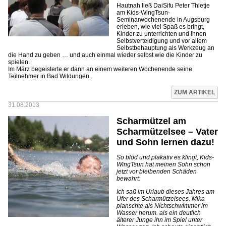
Hautnah ließ DaiSifu Peter Thietje
am Kids-WingTsun-
Seminarwochenende in Augsburg
erleben, wie viel Spaß es bringt,
Kinder zu unterrichten und ihnen
Selbstverteidigung und vor allem
Selbstbehauptung als Werkzeug an
die Hand zu geben … und auch einmal wieder selbst wie die Kinder zu
spielen.
Im März begeisterte er dann an einem weiteren Wochenende seine
Teilnehmer in Bad Wildungen.
ZUM ARTIKEL
31.08.2013
Scharmützel am
Scharmützelsee – Vater
und Sohn lernen dazu!
So blöd und plakativ es klingt, Kids-
WingTsun hat meinen Sohn schon
jetzt vor bleibenden Schäden
bewahrt:
Ich saß im Urlaub dieses Jahres am
Ufer des Scharmützelsees. Mika
planschte als Nichtschwimmer im
Wasser herum. als ein deutlich
älterer Junge ihn im Spiel unter