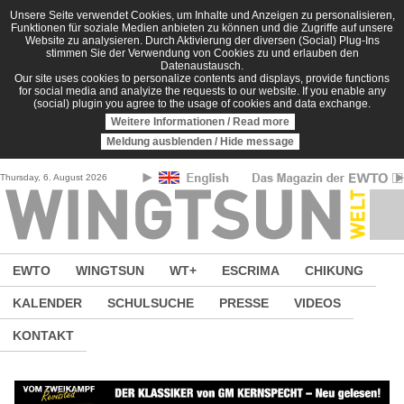
Direkt zum Inhalt
Unsere Seite verwendet Cookies, um Inhalte und Anzeigen zu personalisieren,
Funktionen für soziale Medien anbieten zu können und die Zugriffe auf unsere
Website zu analysieren. Durch Aktivierung der diversen (Social) Plug-Ins
stimmen Sie der Verwendung von Cookies zu und erlauben den
Datenaustausch.
Our site uses cookies to personalize contents and displays, provide functions
for social media and analyize the requests to our website. If you enable any
(social) plugin you agree to the usage of cookies and data exchange.
Weitere Informationen / Read more
Meldung ausblenden / Hide message
Thursday, 6. August 2026
EWTO
WINGTSUN
WT+
ESCRIMA
CHIKUNG
KALENDER
SCHULSUCHE
PRESSE
VIDEOS
KONTAKT