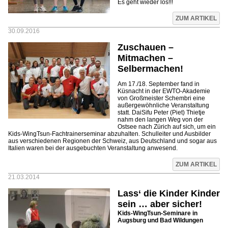
Es geht wieder los!!!
ZUM ARTIKEL
30.09.2016
Zuschauen –
Mitmachen –
Selbermachen!
Am 17./18. September fand in
Küsnacht in der EWTO-Akademie
von Großmeister Schembri eine
außergewöhnliche Veranstaltung
statt. DaiSifu Peter (Piet) Thietje
nahm den langen Weg von der
Ostsee nach Zürich auf sich, um ein
Kids-WingTsun-Fachtrainerseminar abzuhalten. Schulleiter und Ausbilder
aus verschiedenen Regionen der Schweiz, aus Deutschland und sogar aus
Italien waren bei der ausgebuchten Veranstaltung anwesend.
ZUM ARTIKEL
21.03.2014
Lass‘ die Kinder Kinder
sein … aber sicher!
Kids-WingTsun-Seminare in
Augsburg und Bad Wildungen