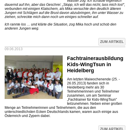
Wasser zog. Ich schaute eigentlich
dauernd auf ihn, aber das Geschrei: „Stopp, ich will das nicht, lass mich los!“,
verbunden mit einigen Klatschern, als Mika versuchte den deutlich älteren
Jungen mit Schlägen auf die Brust davon abzubringen, ihn unter Wasser zu
ziehen, schreckte mich dann noch um einiges schneller auf.
Ich rannte los … und klärte die Situation, zog Mika hoch und schob den
anderen Jungen weg.
ZUM ARTIKEL
09.06.2013
Fachtrainerausbildung
Kids-WingTsun in
Heidelberg
Am letzten Maiwochenende (25. -
26.05.2013) fanden sich in
Heidelberg mehr als 30
Teilnehmerinnen und Teilnehmer
zusammen, um am Seminar
„Fachtrainer für Kids-WingTsun“
teilzunehmen. Neben einer großen
Menge an Teilnehmerinnen und Teilnehmern, die aus den
unterschiedlichsten Ecken Deutschlands kamen, waren auch einige aus
Österreich und Zypern dabei.
ZUM ARTIKEL