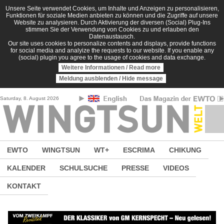
Direkt zum Inhalt
Unsere Seite verwendet Cookies, um Inhalte und Anzeigen zu personalisieren,
Funktionen für soziale Medien anbieten zu können und die Zugriffe auf unsere
Website zu analysieren. Durch Aktivierung der diversen (Social) Plug-Ins
stimmen Sie der Verwendung von Cookies zu und erlauben den
Datenaustausch.
Our site uses cookies to personalize contents and displays, provide functions
for social media and analyize the requests to our website. If you enable any
(social) plugin you agree to the usage of cookies and data exchange.
Weitere Informationen / Read more
Meldung ausblenden / Hide message
Saturday, 8. August 2026
EWTO
WINGTSUN
WT+
ESCRIMA
CHIKUNG
KALENDER
SCHULSUCHE
PRESSE
VIDEOS
KONTAKT