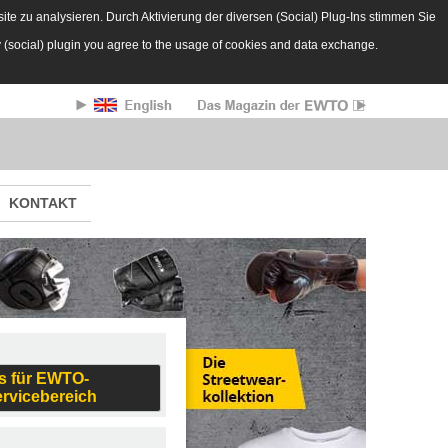
te zu analysieren. Durch Aktivierung der diversen (Social) Plug-Ins stimmen Sie
y (social) plugin you agree to the usage of cookies and data exchange.
KONTAKT
s für EWTO-
ervicebereich