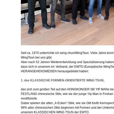
Seit ca. 1970 unterrichte ich wing chun/WingTsun. Viele Jahre konn
WingTsun bei uns gibt.
Aber nach 52 Jahren Weiterentwicklung und Spezialisierung haben w
dass sich in unserem int. Verband, der EWTO (Europäische WingTsun
HERANGEHENSWEISEN herausgebildet haben:
1. das KLASSISCHE FORMEN-ORIENTIERTE WING TSUN,
das sich zum großen Teil auf den HONGKONGER Stil YIP MANs bezie
FESTLAND-chinesische Stile, wie sie der junge Yip Man in Foshan zu
modifizierte.
Dabei spielen die alten „4-Ecken“-Stile, wie sie GM Keith Kernspech
99% aller chinesischen Stile beginnen mit Formen und der Unterrich
unserem KLASSISCHEN WING TSUN der EWTO.