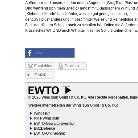
Außerdem sind unsere beiden neuen Angebote „WingTsun Plus“ und 
Und während sich mein „Magic Hands“ mit „Klassischem WT“ und „WT
„Klebende Hände“ beschränke, was nie gut genug sein kann,
geht „WT plus“ anders und in bestimmter Weise und Reihenfolge an 
Falls das für den Schüler noch zu schaffen ist, dürften die Anfor
Klassisches WT UND auch WT plus in seiner Schule unterrichten wil
teilen
Drucken
Empfehlen
Zurück
© 2026 WingTsun GmbH & Co. KG. Alle Rechte vorbehalten.
Imp
Weitere Internetseiten der WingTsun GmbH & Co. KG:
WingTsun
Kids-WingTsun
EWTO-Gewaltprävention
BlitzDefence
EWTO-Onlineshop