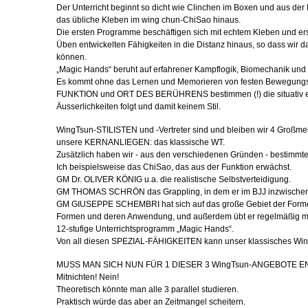
Der Unterricht beginnt so dicht wie Clinchen im Boxen und aus der
das übliche Kleben im wing chun-ChiSao hinaus.
Die ersten Programme beschäftigen sich mit echtem Kleben und erst 
Üben entwickelten Fähigkeiten in die Distanz hinaus, so dass wi
können.
„Magic Hands“ beruht auf erfahrener Kampflogik, Biomechanik und 
Es kommt ohne das Lernen und Memorieren von festen Bewegungs
FUNKTION und ORT DES BERÜHRENS bestimmen (!) die situativ er
Äusserlichkeiten folgt und damit keinem Stil.
WingTsun-STILISTEN und -Vertreter sind und bleiben wir 4 Großmeis
unsere KERNANLIEGEN: das klassische WT.
Zusätzlich haben wir - aus den verschiedenen Gründen - bestimmt
Ich beispielsweise das ChiSao, das aus der Funktion erwächst.
GM Dr. OLIVER KÖNIG u.a. die realistische Selbstverteidigung.
GM THOMAS SCHRÖN das Grappling, in dem er im BJJ inzwischen 
GM GIUSEPPE SCHEMBRI hat sich auf das große Gebiet der Formen 
Formen und deren Anwendung, und außerdem übt er regelmäßig mit
12-stufige Unterrichtsprogramm „Magic Hands“.
Von all diesen SPEZIAL-FÄHIGKEITEN kann unser klassisches WingT
MUSS MAN SICH NUN FÜR 1 DIESER 3 WingTsun-ANGEBOTE 
Mitnichten! Nein!
Theoretisch könnte man alle 3 parallel studieren.
Praktisch würde das aber an Zeitmangel scheitern.