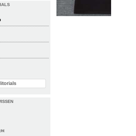
IALS
O
itorials
ISSEN
cht