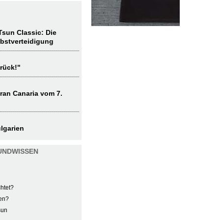
sun Classic: Die
lbstverteidigung
rück!"
ran Canaria vom 7.
lgarien
UNDWISSEN
htet?
en?
sun