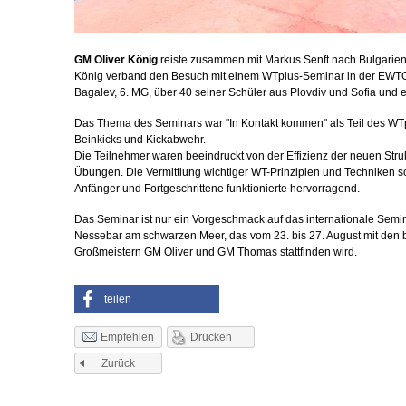
GM Oliver König
reiste zusammen mit Markus Senft nach Bulgarien 
König verband den Besuch mit einem WTplus-Seminar in der EWTO-
Bagalev, 6. MG, über 40 seiner Schüler aus Plovdiv und Sofia und e
Das Thema des Seminars war "In Kontakt kommen" als Teil des WTp
Beinkicks und Kickabwehr.
Die Teilnehmer waren beeindruckt von der Effizienz der neuen Stru
Übungen. Die Vermittlung wichtiger WT-Prinzipien und Techniken s
Anfänger und Fortgeschrittene funktionierte hervorragend.
Das Seminar ist nur ein Vorgeschmack auf das internationale Semi
Nessebar am schwarzen Meer, das vom 23. bis 27. August mit den 
Großmeistern GM Oliver und GM Thomas stattfinden wird.
teilen
Drucken
Empfehlen
Zurück