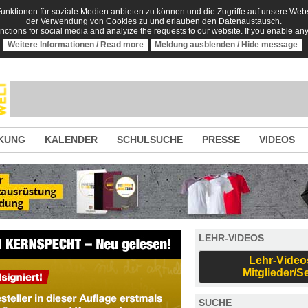
nktionen für soziale Medien anbieten zu können und die Zugriffe auf unsere Websi
der Verwendung von Cookies zu und erlauben den Datenaustausch.
unctions for social media and analyize the requests to our website. If you enable an
Weitere Informationen / Read more
Meldung ausblenden / Hide message
KUNG
KALENDER
SCHULSUCHE
PRESSE
VIDEOS
LEHR-VIDEOS
Lehr-Video
Mitglieder/S
SUCHE