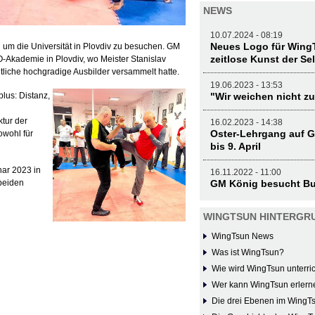
NEWS
10.07.2024 - 08:19
Neues Logo für WingT
um die Universität in Plovdiv zu besuchen. GM
zeitlose Kunst der Se
Akademie in Plovdiv, wo Meister Stanislav
tliche hochgradige Ausbilder versammelt hatte.
19.06.2023 - 13:53
"Wir weichen nicht zu
lus: Distanz,
ktur der
16.02.2023 - 14:38
Oster-Lehrgang auf G
owohl für
bis 9. April
nar 2023 in
16.11.2022 - 11:00
GM König besucht Bu
beiden
WINGTSUN HINTERGR
WingTsun News
Was ist WingTsun?
Wie wird WingTsun unterric
Wer kann WingTsun erlern
Die drei Ebenen im WingT