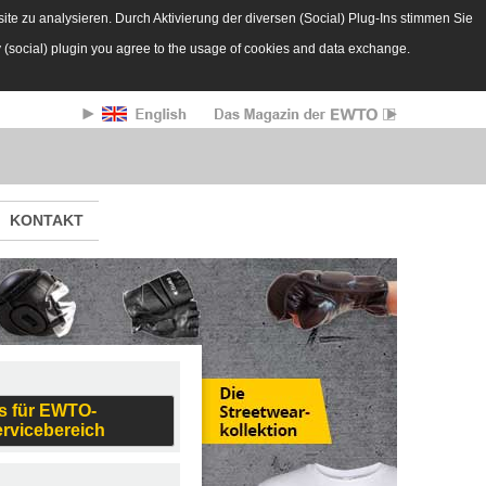
te zu analysieren. Durch Aktivierung der diversen (Social) Plug-Ins stimmen Sie
y (social) plugin you agree to the usage of cookies and data exchange.
KONTAKT
s für EWTO-
ervicebereich