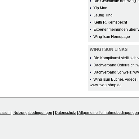
Die Geschichte des WingT
Yip Man
Leung Ting
Keith R. Kernspecht
Expertenmeinungen über 
WingTsun Homepage
WINGTSUN LINKS
Die Kampfkunst stellt sich
Dachverband Österreich: 
Dachverband Schweiz: ww
WingTsun Bücher, Videos, 
www.ewto-shop.de
ressum
|
Nutzungsbedingungen
|
Datenschutz
|
Allgemeine Teilnahmebedingungen 