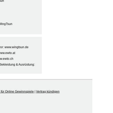
sun
WingTsun
 vor: www.wingtsun.de
www.ewto.at
w.ewto.ch
Bekleidung & Ausrüstung:
für Online Gewinnspiele
|
Vertrag kündigen