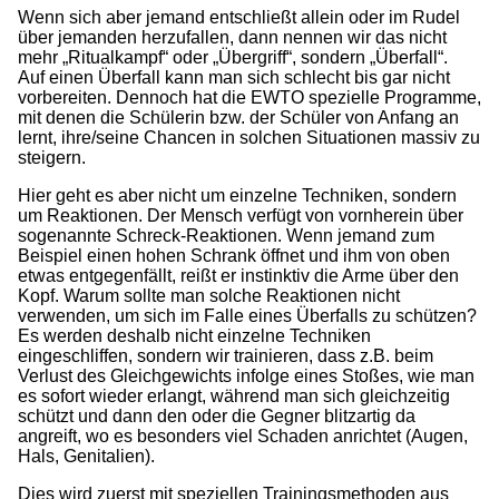
Wenn sich aber jemand entschließt allein oder im Rudel
über jemanden herzufallen, dann nennen wir das nicht
mehr „Ritualkampf“ oder „Übergriff“, sondern „Überfall“.
Auf einen Überfall kann man sich schlecht bis gar nicht
vorbereiten. Dennoch hat die EWTO spezielle Programme,
mit denen die Schülerin bzw. der Schüler von Anfang an
lernt, ihre/seine Chancen in solchen Situationen massiv zu
steigern.
Hier geht es aber nicht um einzelne Techniken, sondern
um Reaktionen. Der Mensch verfügt von vornherein über
sogenannte Schreck-Reaktionen. Wenn jemand zum
Beispiel einen hohen Schrank öffnet und ihm von oben
etwas entgegenfällt, reißt er instinktiv die Arme über den
Kopf. Warum sollte man solche Reaktionen nicht
verwenden, um sich im Falle eines Überfalls zu schützen?
Es werden deshalb nicht einzelne Techniken
eingeschliffen, sondern wir trainieren, dass z.B. beim
Verlust des Gleichgewichts infolge eines Stoßes, wie man
es sofort wieder erlangt, während man sich gleichzeitig
schützt und dann den oder die Gegner blitzartig da
angreift, wo es besonders viel Schaden anrichtet (Augen,
Hals, Genitalien).
Dies wird zuerst mit speziellen Trainingsmethoden aus