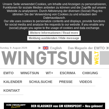
Direkt zum Inhalt
Unsere Seite verwendet Cookies, um Inhalte und Anzeigen zu personalisieren,
Funktionen für soziale Medien anbieten zu können und die Zugriffe auf unsere
Website zu analysieren. Durch Aktivierung der diversen (Social) Plug-Ins
stimmen Sie der Verwendung von Cookies zu und erlauben den
Datenaustausch.
Our site uses cookies to personalize contents and displays, provide functions
for social media and analyize the requests to our website. If you enable any
(social) plugin you agree to the usage of cookies and data exchange.
Weitere Informationen / Read more
Meldung ausblenden / Hide message
Sunday, 9. August 2026
EWTO
WINGTSUN
WT+
ESCRIMA
CHIKUNG
KALENDER
SCHULSUCHE
PRESSE
VIDEOS
KONTAKT