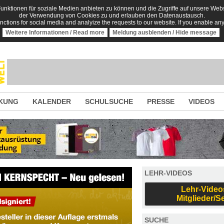
nktionen für soziale Medien anbieten zu können und die Zugriffe auf unsere Websi
der Verwendung von Cookies zu und erlauben den Datenaustausch.
unctions for social media and analyize the requests to our website. If you enable an
Weitere Informationen / Read more
Meldung ausblenden / Hide message
KUNG
KALENDER
SCHULSUCHE
PRESSE
VIDEOS
LEHR-VIDEOS
Lehr-Video
Mitglieder/S
SUCHE