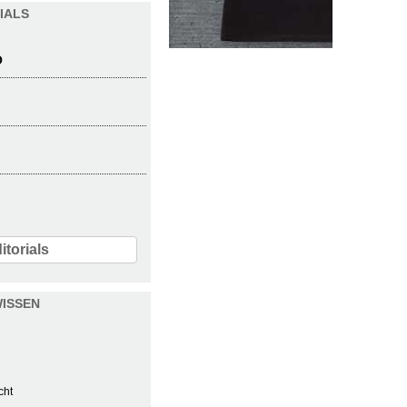
IALS
O
itorials
ISSEN
cht