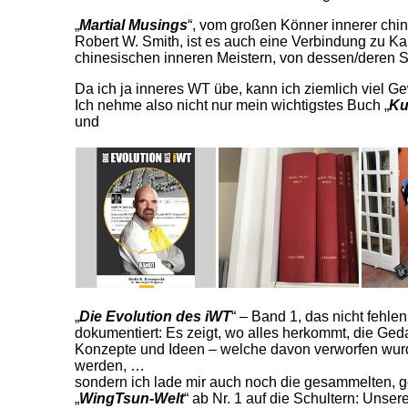
„
Martial Musings
“, vom großen Könner innerer chin
Robert W. Smith, ist es auch eine Verbindung zu K
chinesischen inneren Meistern, von dessen/deren Sc
Da ich ja inneres WT übe, kann ich ziemlich viel Ge
Ich nehme also nicht nur mein wichtigstes Buch „
Ku
und
„
Die Evolution des iWT
“ – Band 1, das nicht fehl
dokumentiert: Es zeigt, wo alles herkommt, die G
Konzepte und Ideen – welche davon verworfen wurd
werden, …
sondern ich lade mir auch noch die gesammelten,
„
WingTsun-Welt
“ ab Nr. 1 auf die Schultern: Uns