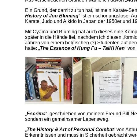
Ein Grund, der damit zu tun hat, ist mein Karate-Se
History of Jon Bluming
“ ist ein schonungsloser 
Karate, Judo und Aikido in Japan der 1950er und 19
Mit Oyama und Bluming hat auch dieses eine Kempo
später in die Hände fiel, nachdem ich diesen „forml
Jahren von einem belgischen (?) Studenten auf dem
hatte: „
The Essence of Kung Fu – TaiKi Ken
“ von
„
Escrima
“, geschrieben von meinem Freund Bill New
sondern ein gemeinsamer Lebensweg.
„
The History & Art of Personal Combat
“ von Arth
Erkenntnissen und muss in Sicherheit gebracht wer