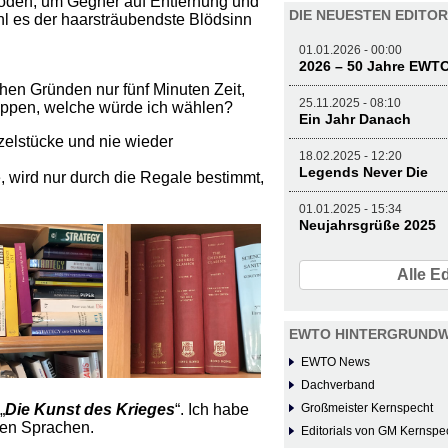
hoden, um Gegner auf Entfernung und
DIE NEUESTEN EDITOR
l es der haarsträubendste Blödsinn
01.01.2026 - 00:00
2026 – 50 Jahre EWT
hen Gründen nur fünf Minuten Zeit,
25.11.2025 - 08:10
leppen, welche würde ich wählen?
Ein Jahr Danach
zelstücke und nie wieder
18.02.2025 - 12:20
Legends Never Die
, wird nur durch die Regale bestimmt,
01.01.2025 - 15:34
Neujahrsgrüße 2025
Alle Ed
EWTO HINTERGRUNDW
EWTO News
Dachverband
„
Die Kunst des Krieges
“. Ich habe
Großmeister Kernspecht
nen Sprachen.
Editorials von GM Kernspe