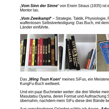
„
Vom Sinn der Sinne
“ von Erwin Straus (1935) ist
Mentor las.
„
Vom Zweikampf
“ – Strategie, Taktik, Physiologie
waffenlosen Selbstverteidigung: Das Buch, mit dem
Länder einführte.
Das „
Wing Tsun Kuen
“ meines SiFus, ein Meister
KungFu-Buch weltweit.
Und ein paar Buchmeter weiter: die drei Werke mei
Masutatsu Oyama, deren Format und Aufmachung S
übernahm, nachdem mein SiFu diese drei Bände be
Aus verschiedenen Gründen wähle ich davon „
Adv