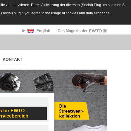
te zu analysieren. Durch Aktivierung der diversen (Social) Plug-Ins stimmen Sie
y (social) plugin you agree to the usage of cookies and data exchange.
KONTAKT
s für EWTO-
ervicebereich