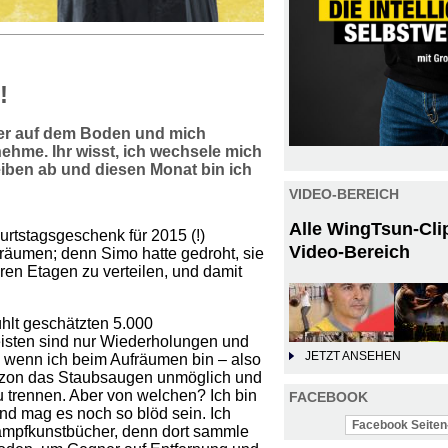
!
her auf dem Boden und mich
rnehme. Ihr wisst, ich wechsele mich
iben ab und diesen Monat bin ich
VIDEO-BEREICH
Alle WingTsun-Cli
rtstagsgeschenk für 2015 (!)
Video-Bereich
äumen; denn Simo hatte gedroht, sie
en Etagen zu verteilen, und damit
ühlt geschätzten 5.000
meisten sind nur Wiederholungen und
JETZT ANSEHEN
, wenn ich beim Aufräumen bin – also
zon das Staubsaugen unmöglich und
 trennen. Aber von welchen? Ich bin
FACEBOOK
d mag es noch so blöd sein. Ich
Facebook Seiten-
Kampfkunstbücher, denn dort sammle