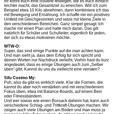
Ihr könnt euch eine Routine festlegen, die es euch einfach
leichter macht, das Gesamtziel zu erreichen. Will ich zum
Beispiel etwa 10 Kilo abnehmen, dann kombiniere ich das
mit Bewegung und Ernährung. Ich schaffe mir ein positives
Umfeld mit Gleichgesinnten und setze mir kleine Ziele in
den verschiedenen Bereichen. Ganz simpel gesagt: Ich
mache mir einen Plan und halte mich daran. Das gilt
natürlich für Schüler und Schulleiter, eigentlich für jeden,
der sich zu etwas motivieren möchte.
WTW-O:
Super, das sind einige Punkte auf die man achten kann.
Und man sieht ja, dass dein Erfolg für sich spricht und
deinen Worten nur Nachdruck verleiht. Vorhin hast du kurz
angedeutet, dass es einige Übungen auch zum „Selber
üben“ gibt. Kannst du uns da vielleicht eine verraten?
Sifu Cosimo My:
Puh, also da gibt es wirklich viele. Klar die Formen, die
kannst du aber noch verstärken und mit verschiedenem
Fokus üben, etwa mit Balance-Boards, auf einem Bein
oder Fitnessbändern.
Und wer sowas wie einen Boxsack daheim hat, kann auch
verschiedene Schlag- und Trittkraft-Übungen machen. Wir
zeigen auch viele Übungen am Boden und man muss ja