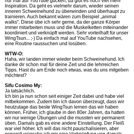
nur mal auf YouTube gucken, da gibt es noch viel mehr
Inspiration. Da geht es vielmehr darum, wieder seinen
inneren Schweinehund zu überwinden und überhaupt zu
trainieren. Auch bekannt wären zum Beispiel „animal
walks“. Diese übe ich sehr gerne, da der ganze Körper
immer mitarbeiten muss und die Muskelketten miteinander
koordiniert und verknüpft werden. Sehr vorteilhaft für unser
WingTsun... ;-) Da einfach mal auf YouTube nachsehen,
eine Routine raussuchen und losüben.
WTW-O:
Haha, wir landen immer wieder beim Schweinehund. Ich
danke dir schon mal für deine Zeit und die lehrreichen
Tipps. Hast du am Ende noch etwas, was du uns mitgeben
möchtest?
Sifu Cosimo My:
Ja tatsächlich.
Ich bin ja nun schon seit einiger Zeit dabei und habe viel
mitbekommen. Zudem bin ich davon überzeugt, dass wir
heutzutage das beste WingTsun lernen das wir haben
können. Früher, ich glaube in den 80er Jahren, da hatten
wir nur wenige Übungen und die mussten wir permanent
üben. Damals gab es eine andere Einstellung. Der Fleiß
war viel höher. Ich will das nicht pauschalisieren, aber
generell wünsche ich mir eine Verknüpfung von damals