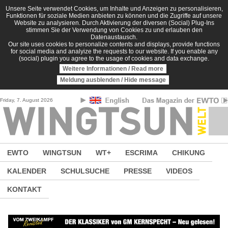
Direkt zum Inhalt
Unsere Seite verwendet Cookies, um Inhalte und Anzeigen zu personalisieren,
Funktionen für soziale Medien anbieten zu können und die Zugriffe auf unsere
Website zu analysieren. Durch Aktivierung der diversen (Social) Plug-Ins
stimmen Sie der Verwendung von Cookies zu und erlauben den
Datenaustausch.
Our site uses cookies to personalize contents and displays, provide functions
for social media and analyize the requests to our website. If you enable any
(social) plugin you agree to the usage of cookies and data exchange.
Weitere Informationen / Read more
Meldung ausblenden / Hide message
Friday, 7. August 2026
EWTO
WINGTSUN
WT+
ESCRIMA
CHIKUNG
KALENDER
SCHULSUCHE
PRESSE
VIDEOS
KONTAKT