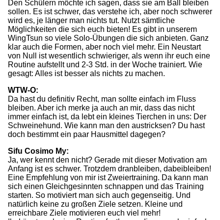
Den Schülern möchte ich sagen, dass sie am Ball bleiben
sollen. Es ist schwer, das verstehe ich, aber noch schwerer
wird es, je länger man nichts tut. Nutzt sämtliche
Möglichkeiten die sich euch bieten! Es gibt in unserem
WingTsun so viele Solo-Übungen die sich anbieten. Ganz
klar auch die Formen, aber noch viel mehr. Ein Neustart
von Null ist wesentlich schwieriger, als wenn ihr euch eine
Routine aufstellt und 2-3 Std. in der Woche trainiert. Wie
gesagt: Alles ist besser als nichts zu machen.
WTW-O:
Da hast du definitiv Recht, man sollte einfach im Fluss
bleiben. Aber ich merke ja auch an mir, dass das nicht
immer einfach ist, da lebt ein kleines Tierchen in uns: Der
Schweinehund. Wie kann man den austricksen? Du hast
doch bestimmt ein paar Hausmittel dagegen?
Sifu Cosimo My:
Ja, wer kennt den nicht? Gerade mit dieser Motivation am
Anfang ist es schwer. Trotzdem dranbleiben, dabeibleiben!
Eine Empfehlung von mir ist Zweiertraining. Da kann man
sich einen Gleichgesinnten schnappen und das Training
starten. So motiviert man sich auch gegenseitig. Und
natürlich keine zu großen Ziele setzen. Kleine und
erreichbare Ziele motivieren euch viel mehr!