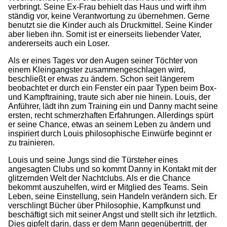
verbringt. Seine Ex-Frau behielt das Haus und wirft ihm
ständig vor, keine Verantwortung zu übernehmen. Gerne
benutzt sie die Kinder auch als Druckmittel. Seine Kinder
aber lieben ihn. Somit ist er einerseits liebender Vater,
andererseits auch ein Loser.
Als er eines Tages vor den Augen seiner Töchter von
einem Kleingangster zusammengeschlagen wird,
beschließt er etwas zu ändern. Schon seit längerem
beobachtet er durch ein Fenster ein paar Typen beim Box-
und Kampftraining, traute sich aber nie hinein. Louis, der
Anführer, lädt ihn zum Training ein und Danny macht seine
ersten, recht schmerzhaften Erfahrungen. Allerdings spürt
er seine Chance, etwas an seinem Leben zu ändern und
inspiriert durch Louis philosophische Einwürfe beginnt er
zu trainieren.
Louis und seine Jungs sind die Türsteher eines
angesagten Clubs und so kommt Danny in Kontakt mit der
glitzernden Welt der Nachtclubs. Als er die Chance
bekommt auszuhelfen, wird er Mitglied des Teams. Sein
Leben, seine Einstellung, sein Handeln verändern sich. Er
verschlingt Bücher über Philosophie, Kampfkunst und
beschäftigt sich mit seiner Angst und stellt sich ihr letztlich.
Dies gipfelt darin, dass er dem Mann gegenübertritt, der