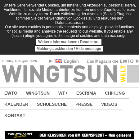
Direkt zum Inhalt
Unsere Seite verwendet Cookies, um Inhalte und Anzeigen zu personalisieren,
Funktionen für soziale Medien anbieten zu können und die Zugriffe auf unsere
Website zu analysieren. Durch Aktivierung der diversen (Social) Plug-Ins
stimmen Sie der Verwendung von Cookies zu und erlauben den
Datenaustausch.
Our site uses cookies to personalize contents and displays, provide functions
for social media and analyize the requests to our website. If you enable any
(social) plugin you agree to the usage of cookies and data exchange.
Weitere Informationen / Read more
Meldung ausblenden / Hide message
Thursday, 6. August 2026
EWTO
WINGTSUN
WT+
ESCRIMA
CHIKUNG
KALENDER
SCHULSUCHE
PRESSE
VIDEOS
KONTAKT