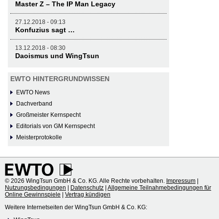
Master Z – The IP Man Legacy
27.12.2018 - 09:13
Konfuzius sagt …
13.12.2018 - 08:30
Daoismus und WingTsun
EWTO HINTERGRUNDWISSEN
EWTO News
Dachverband
Großmeister Kernspecht
Editorials von GM Kernspecht
Meisterprotokolle
© 2026 WingTsun GmbH & Co. KG. Alle Rechte vorbehalten.
Impressum
|
Nutzungsbedingungen
|
Datenschutz
|
Allgemeine Teilnahmebedingungen für
Online Gewinnspiele
|
Vertrag kündigen
Weitere Internetseiten der WingTsun GmbH & Co. KG: