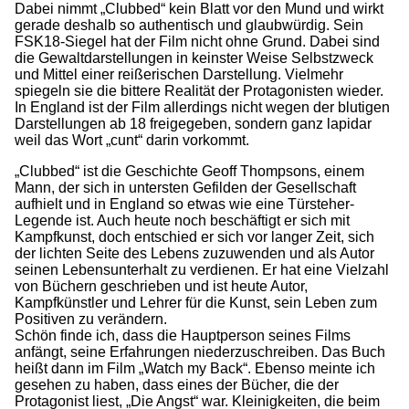
Dabei nimmt „Clubbed“ kein Blatt vor den Mund und wirkt
gerade deshalb so authentisch und glaubwürdig. Sein
FSK18-Siegel hat der Film nicht ohne Grund. Dabei sind
die Gewaltdarstellungen in keinster Weise Selbstzweck
und Mittel einer reißerischen Darstellung. Vielmehr
spiegeln sie die bittere Realität der Protagonisten wieder.
In England ist der Film allerdings nicht wegen der blutigen
Darstellungen ab 18 freigegeben, sondern ganz lapidar
weil das Wort „cunt“ darin vorkommt.
„Clubbed“ ist die Geschichte Geoff Thompsons, einem
Mann, der sich in untersten Gefilden der Gesellschaft
aufhielt und in England so etwas wie eine Türsteher-
Legende ist. Auch heute noch beschäftigt er sich mit
Kampfkunst, doch entschied er sich vor langer Zeit, sich
der lichten Seite des Lebens zuzuwenden und als Autor
seinen Lebensunterhalt zu verdienen. Er hat eine Vielzahl
von Büchern geschrieben und ist heute Autor,
Kampfkünstler und Lehrer für die Kunst, sein Leben zum
Positiven zu verändern.
Schön finde ich, dass die Hauptperson seines Films
anfängt, seine Erfahrungen niederzuschreiben. Das Buch
heißt dann im Film „Watch my Back“. Ebenso meinte ich
gesehen zu haben, dass eines der Bücher, die der
Protagonist liest, „Die Angst“ war. Kleinigkeiten, die beim