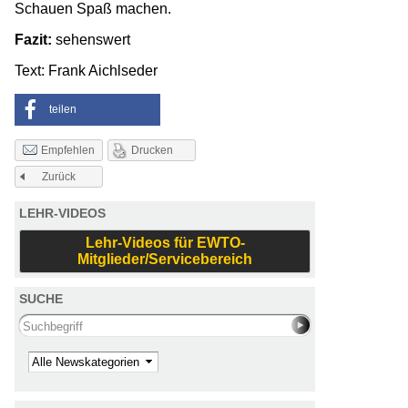
Schauen Spaß machen.
Fazit:
sehenswert
Text: Frank Aichlseder
teilen
Drucken
Empfehlen
Zurück
LEHR-VIDEOS
Lehr-Videos für EWTO-
Mitglieder/Servicebereich
SUCHE
Search this site
Kategorie