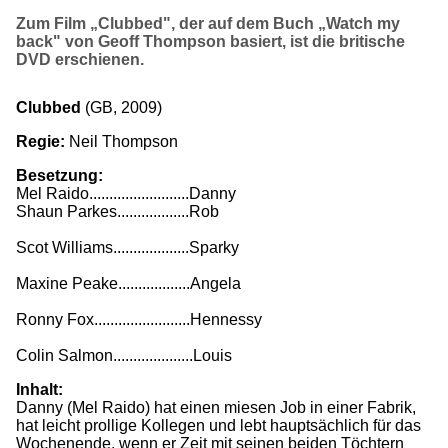
Zum Film „Clubbed", der auf dem Buch „Watch my
back" von Geoff Thompson basiert, ist die britische
DVD erschienen.
Clubbed
(GB, 2009)
Regie:
Neil Thompson
Besetzung:
Mel Raido.........................Danny
Shaun Parkes..................Rob
Scot Williams...................Sparky
Maxine Peake..................Angela
Ronny Fox........................Hennessy
Colin Salmon....................Louis
Inhalt:
Danny (Mel Raido) hat einen miesen Job in einer Fabrik,
hat leicht prollige Kollegen und lebt hauptsächlich für das
Wochenende, wenn er Zeit mit seinen beiden Töchtern