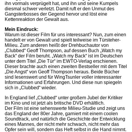
ihn vormals verprügelt hat, und ihn und seine Kumpels
diesmal schwer verletzt. Damit ruft er den Unmut des
Gangsterbosses der Gegend hervor und löst eine
Kettenreaktion der Gewalt aus.
Mein Eindruck:
Warum ist dieser Film für uns interessant? Nun, zum einen
handelt er von Gewalt und spielt teilweise im Türsteher-
Milieu. Zum anderen heißt der Drehbuchautor von
„Clubbed“ Geoff Thompson, auf dessen Buch „Watch my
Back“ der Film beruht. „Watch my Back“ ist im Deutschen
unter dem Titel „Die Tür“ im EWTO-Verlag erschienen.
Dieser brachte auch einen zweiten Bestseller mit dem Titel
„Die Angst“ von Geoff Thompson heraus. Beide Bücher
sind lesenswert und für WingTsunler voller interessanter
Informationen und Erfahrungen. Und diese nun spiegeln
sich in „Clubbed“ wieder.
In England lief „Clubbed“ unter großem Jubel der Kritiker
im Kino und ist jetzt als britische DVD erhältlich.
Der Film ist eine sehenswerte Milieu-Studie und zeigt uns
das England der 80er Jahre, garniert mit einem coolen
Soundtrack, und natürlich die Geschichte der Entwicklung
eines Mannes, der nicht mehr schwach, nicht mehr das
Opfer sein will, sondern das Heft selbst in die Hand nimmt.