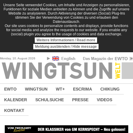
Direkt zum Inhalt
Unsere Seite verwendet Cookies, um Inhalte und Anzeigen zu personalisieren,
Funktionen für soziale Medien anbieten zu können und die Zugriffe auf unsere
Website zu analysieren. Durch Aktivierung der diversen (Social) Plug-Ins
stimmen Sie der Verwendung von Cookies zu und erlauben den
Datenaustausch.
Our site uses cookies to personalize contents and displays, provide functions
for social media and analyize the requests to our website. If you enable any
(social) plugin you agree to the usage of cookies and data exchange.
Weitere Informationen / Read more
Meldung ausblenden / Hide message
Monday, 10. August 2026
EWTO
WINGTSUN
WT+
ESCRIMA
CHIKUNG
KALENDER
SCHULSUCHE
PRESSE
VIDEOS
KONTAKT