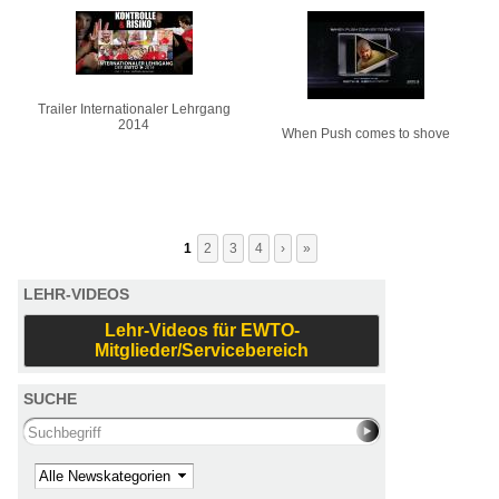
Trailer Internationaler Lehrgang
2014
When Push comes to shove
1
2
3
4
›
»
LEHR-VIDEOS
Lehr-Videos für EWTO-
Mitglieder/Servicebereich
SUCHE
Search this site
Kategorie