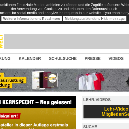
nktionen für soziale Medien anbieten zu können und die Zugriffe auf unsere Websi
der Verwendung von Cookies zu und erlauben den Datenaustausch.
unctions for social media and analyize the requests to our website. If you enable an
Weitere Informationen / Read more
Meldung ausblenden / Hide message
KUNG
KALENDER
SCHULSUCHE
PRESSE
VIDEOS
LEHR-VIDEOS
Lehr-Video
Mitglieder/S
SUCHE