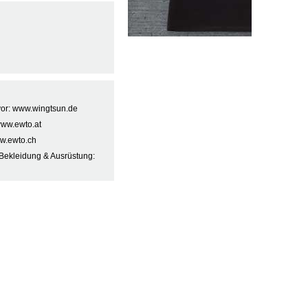
 vor: www.wingtsun.de
www.ewto.at
w.ewto.ch
Bekleidung & Ausrüstung: