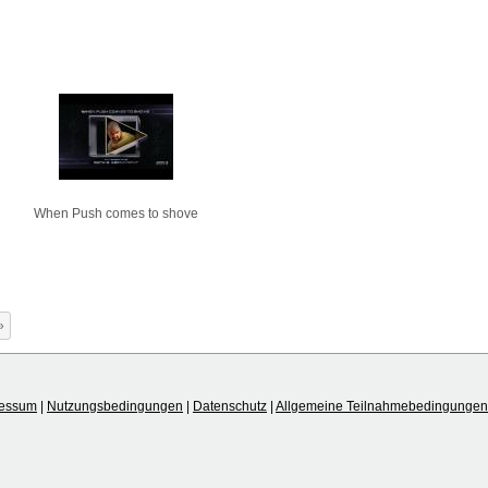
When Push comes to shove
»
ressum
|
Nutzungsbedingungen
|
Datenschutz
|
Allgemeine Teilnahmebedingungen 