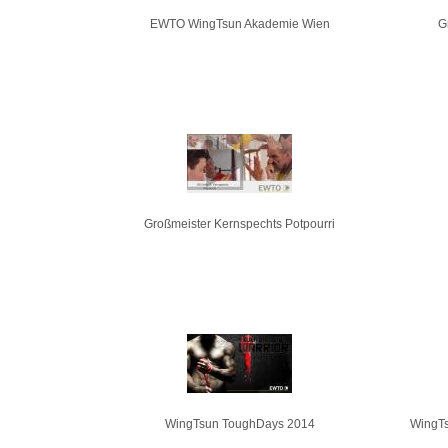
EWTO WingTsun Akademie Wien
G
Großmeister Kernspechts Potpourri
WingTsun ToughDays 2014
WingTs