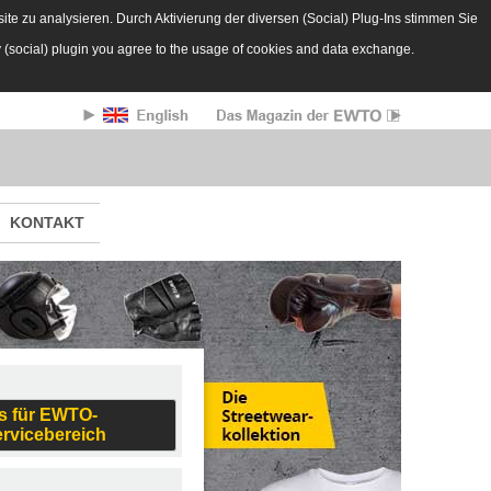
te zu analysieren. Durch Aktivierung der diversen (Social) Plug-Ins stimmen Sie
y (social) plugin you agree to the usage of cookies and data exchange.
KONTAKT
s für EWTO-
ervicebereich