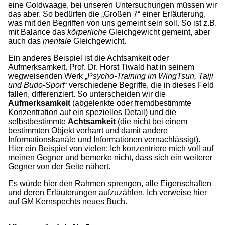
eine Goldwaage, bei unseren Untersuchungen müssen wir
das aber. So bedürfen die „Großen 7“ einer Erläuterung,
was mit den Begriffen von uns gemeint sein soll. So ist z.B.
mit Balance das
körperliche
Gleichgewicht gemeint, aber
auch das
mentale
Gleichgewicht.
Ein anderes Beispiel ist die Achtsamkeit oder
Aufmerksamkeit. Prof. Dr. Horst Tiwald hat in seinem
wegweisenden Werk „
Psycho-Training im WingTsun, Taiji
und Budo-Sport
“ verschiedene Begriffe, die in dieses Feld
fallen, differenziert. So unterscheiden wir die
Aufmerksamkeit
(abgelenkte oder fremdbestimmte
Konzentration auf ein spezielles Detail) und die
selbstbestimmte
Achtsamkeit
(die nicht bei einem
bestimmten Objekt verharrt und damit andere
Informationskanäle und Informationen vernachlässigt).
Hier ein Beispiel von vielen: Ich konzentriere mich voll auf
meinen Gegner und bemerke nicht, dass sich ein weiterer
Gegner von der Seite nähert.
Es würde hier den Rahmen sprengen, alle Eigenschaften
und deren Erläuterungen aufzuzählen. Ich verweise hier
auf GM Kernspechts neues Buch.