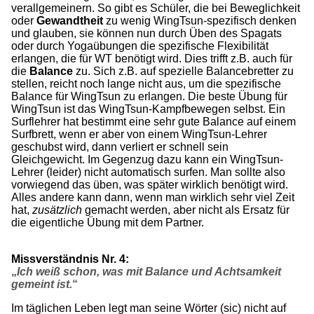
verallgemeinern. So gibt es Schüler, die bei Beweglichkeit
oder
Gewandtheit
zu wenig WingTsun-spezifisch denken
und glauben, sie können nun durch Üben des Spagats
oder durch Yogaübungen die spezifische Flexibilität
erlangen, die für WT benötigt wird. Dies trifft z.B. auch für
die
Balance
zu. Sich z.B. auf spezielle Balancebretter zu
stellen, reicht noch lange nicht aus, um die spezifische
Balance für WingTsun zu erlangen. Die beste Übung für
WingTsun ist das WingTsun-Kampfbewegen selbst. Ein
Surflehrer hat bestimmt eine sehr gute Balance auf einem
Surfbrett, wenn er aber von einem WingTsun-Lehrer
geschubst wird, dann verliert er schnell sein
Gleichgewicht. Im Gegenzug dazu kann ein WingTsun-
Lehrer (leider) nicht automatisch surfen. Man sollte also
vorwiegend das üben, was später wirklich benötigt wird.
Alles andere kann dann, wenn man wirklich sehr viel Zeit
hat,
zusätzlich
gemacht werden, aber nicht als Ersatz für
die eigentliche Übung mit dem Partner.
Missverständnis Nr. 4:
„
Ich weiß schon, was mit Balance und Achtsamkeit
gemeint ist.
“
Im täglichen Leben legt man seine Wörter (sic) nicht auf