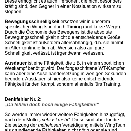
Diese ermöglicht es auch Personen, die nicht besonders
kräftig sind, den Gegner in einer Notsituation wirksam zu
stoppen.
Bewegungsschnelligkeit
ersetzen wir in unserem
spezifischen WingTsun durch
Timing
(und kurze Wege).
Durch die Ökonomie des Bewegens ist die absolute
Bewegungsschnelligkeit nicht die entscheidende Größe.
Schnelligkeit ist außerdem altersabhängig, d.h. sie nimmt
im Alter kontinuierlich ab. Wer sich also auf pure
Schnelligkeit verlässt, ist irgendwann verlassen.
Ausdauer
ist eine Fähigkeit, die z.B. in einem sportlichen
Wettkampf benötigt wird. Der fortgeschrittene WT-Kämpfer
kann aber eine Auseinandersetzung in wenigen Sekunden
beenden. Ausdauer ist hier also keine entscheidende
Fähigkeit für den Kampf, sondern allenfalls fürs Training.
Denkfehler Nr. 2:
„Da fehlen doch noch einige Fähigkeiten!“
So werden immer wieder weitere Fähigkeiten hinzugefügt,
nach dem Motto „
mehr ist mehr
“
.
Diese sind aber für die
Zielsetzung der
mühelosen
Verteidigung mittels WingTsun
als grundlegende Fähigkeiten nicht nötig oder sie sind