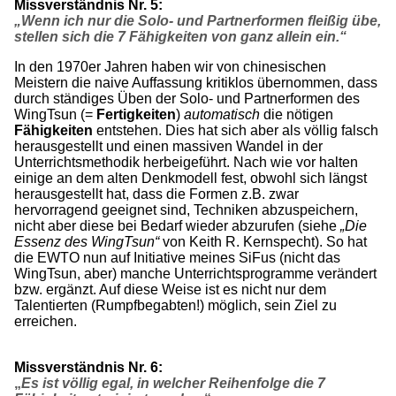
Missverständnis Nr. 5:
„Wenn ich nur die Solo- und Partnerformen fleißig übe,
stellen sich die 7 Fähigkeiten von ganz allein ein.“
In den 1970er Jahren haben wir von chinesischen
Meistern die naive Auffassung kritiklos übernommen, dass
durch ständiges Üben der Solo- und Partnerformen des
WingTsun (=
Fertigkeiten
)
automatisch
die nötigen
Fähigkeiten
entstehen. Dies hat sich aber als völlig falsch
herausgestellt und einen massiven Wandel in der
Unterrichtsmethodik herbeigeführt. Nach wie vor halten
einige an dem alten Denkmodell fest, obwohl sich längst
herausgestellt hat, dass die Formen z.B. zwar
hervorragend geeignet sind, Techniken abzuspeichern,
nicht aber diese bei Bedarf wieder abzurufen (siehe
„Die
Essenz des WingTsun“
von Keith R. Kernspecht). So hat
die EWTO nun auf Initiative meines SiFus (nicht das
WingTsun, aber) manche Unterrichtsprogramme verändert
bzw. ergänzt. Auf diese Weise ist es nicht nur dem
Talentierten (Rumpfbegabten!) möglich, sein Ziel zu
erreichen.
Missverständnis Nr. 6:
„
Es ist völlig egal, in welcher Reihenfolge die 7