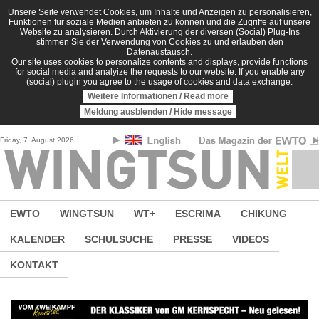
Direkt zum Inhalt
Unsere Seite verwendet Cookies, um Inhalte und Anzeigen zu personalisieren,
Funktionen für soziale Medien anbieten zu können und die Zugriffe auf unsere
Website zu analysieren. Durch Aktivierung der diversen (Social) Plug-Ins
stimmen Sie der Verwendung von Cookies zu und erlauben den
Datenaustausch.
Our site uses cookies to personalize contents and displays, provide functions
for social media and analyize the requests to our website. If you enable any
(social) plugin you agree to the usage of cookies and data exchange.
Weitere Informationen / Read more
Meldung ausblenden / Hide message
Friday, 7. August 2026
EWTO
WINGTSUN
WT+
ESCRIMA
CHIKUNG
KALENDER
SCHULSUCHE
PRESSE
VIDEOS
KONTAKT