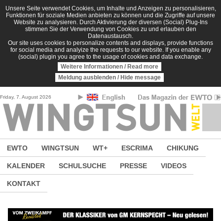
Direkt zum Inhalt
Unsere Seite verwendet Cookies, um Inhalte und Anzeigen zu personalisieren,
Funktionen für soziale Medien anbieten zu können und die Zugriffe auf unsere
Website zu analysieren. Durch Aktivierung der diversen (Social) Plug-Ins
stimmen Sie der Verwendung von Cookies zu und erlauben den
Datenaustausch.
Our site uses cookies to personalize contents and displays, provide functions
for social media and analyize the requests to our website. If you enable any
(social) plugin you agree to the usage of cookies and data exchange.
Weitere Informationen / Read more
Meldung ausblenden / Hide message
Friday, 7. August 2026
EWTO
WINGTSUN
WT+
ESCRIMA
CHIKUNG
KALENDER
SCHULSUCHE
PRESSE
VIDEOS
KONTAKT