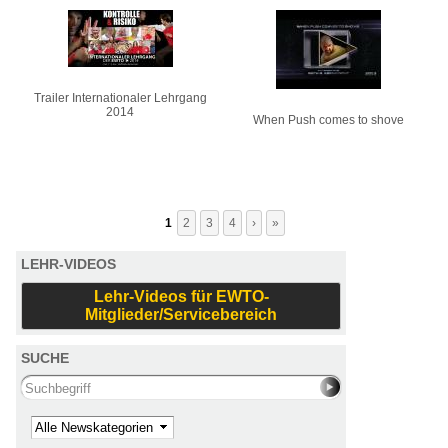
Trailer Internationaler Lehrgang
2014
When Push comes to shove
1
2
3
4
›
»
LEHR-VIDEOS
Lehr-Videos für EWTO-
Mitglieder/Servicebereich
SUCHE
Search this site
Kategorie