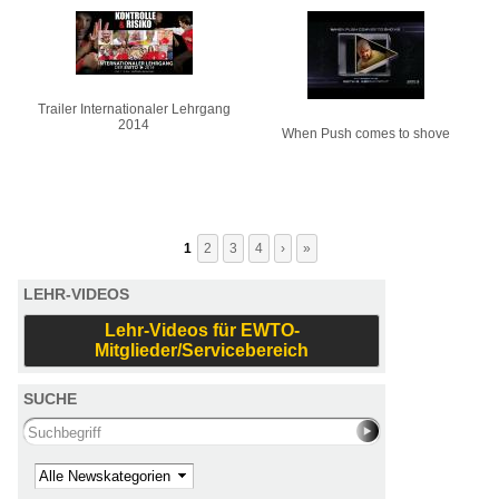
Trailer Internationaler Lehrgang
2014
When Push comes to shove
1
2
3
4
›
»
LEHR-VIDEOS
Lehr-Videos für EWTO-
Mitglieder/Servicebereich
SUCHE
Search this site
Kategorie