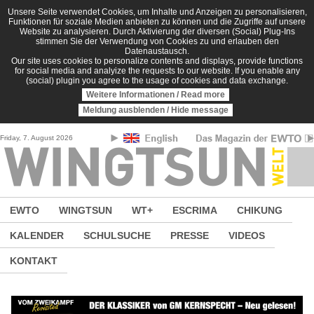
Direkt zum Inhalt
Unsere Seite verwendet Cookies, um Inhalte und Anzeigen zu personalisieren,
Funktionen für soziale Medien anbieten zu können und die Zugriffe auf unsere
Website zu analysieren. Durch Aktivierung der diversen (Social) Plug-Ins
stimmen Sie der Verwendung von Cookies zu und erlauben den
Datenaustausch.
Our site uses cookies to personalize contents and displays, provide functions
for social media and analyize the requests to our website. If you enable any
(social) plugin you agree to the usage of cookies and data exchange.
Weitere Informationen / Read more
Meldung ausblenden / Hide message
Friday, 7. August 2026
EWTO
WINGTSUN
WT+
ESCRIMA
CHIKUNG
KALENDER
SCHULSUCHE
PRESSE
VIDEOS
KONTAKT