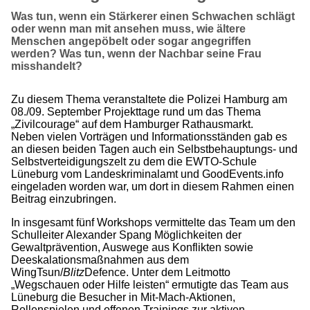
Was tun, wenn ein Stärkerer einen Schwachen schlägt
oder wenn man mit ansehen muss, wie ältere
Menschen angepöbelt oder sogar angegriffen
werden? Was tun, wenn der Nachbar seine Frau
misshandelt?
Zu diesem Thema veranstaltete die Polizei Hamburg am
08./09. September Projekttage rund um das Thema
„Zivilcourage“ auf dem Hamburger Rathausmarkt.
Neben vielen Vorträgen und Informationsständen gab es
an diesen beiden Tagen auch ein Selbstbehauptungs- und
Selbstverteidigungszelt zu dem die EWTO-Schule
Lüneburg vom Landeskriminalamt und GoodEvents.info
eingeladen worden war, um dort in diesem Rahmen einen
Beitrag einzubringen.
In insgesamt fünf Workshops vermittelte das Team um den
Schulleiter Alexander Spang Möglichkeiten der
Gewaltprävention, Auswege aus Konflikten sowie
Deeskalationsmaßnahmen aus dem
WingTsun/
Blitz
Defence. Unter dem Leitmotto
„Wegschauen oder Hilfe leisten“ ermutigte das Team aus
Lüneburg die Besucher in Mit-Mach-Aktionen,
Rollenspielen und offenen Trainings zur aktiven