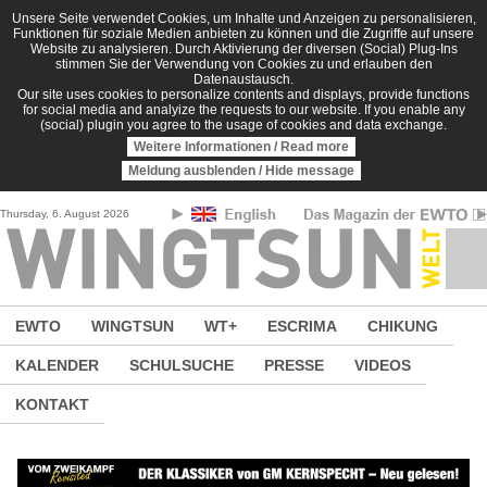
Direkt zum Inhalt
Unsere Seite verwendet Cookies, um Inhalte und Anzeigen zu personalisieren,
Funktionen für soziale Medien anbieten zu können und die Zugriffe auf unsere
Website zu analysieren. Durch Aktivierung der diversen (Social) Plug-Ins
stimmen Sie der Verwendung von Cookies zu und erlauben den
Datenaustausch.
Our site uses cookies to personalize contents and displays, provide functions
for social media and analyize the requests to our website. If you enable any
(social) plugin you agree to the usage of cookies and data exchange.
Weitere Informationen / Read more
Meldung ausblenden / Hide message
Thursday, 6. August 2026
EWTO
WINGTSUN
WT+
ESCRIMA
CHIKUNG
KALENDER
SCHULSUCHE
PRESSE
VIDEOS
KONTAKT