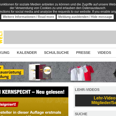
nktionen für soziale Medien anbieten zu können und die Zugriffe auf unsere Websi
der Verwendung von Cookies zu und erlauben den Datenaustausch.
unctions for social media and analyize the requests to our website. If you enable an
Weitere Informationen / Read more
Meldung ausblenden / Hide message
KUNG
KALENDER
SCHULSUCHE
PRESSE
VIDEOS
LEHR-VIDEOS
Lehr-Video
Mitglieder/S
SUCHE