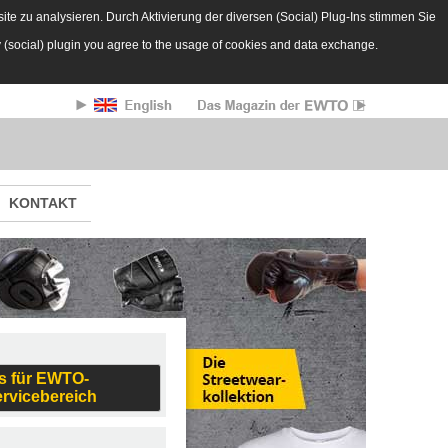
te zu analysieren. Durch Aktivierung der diversen (Social) Plug-Ins stimmen Sie
y (social) plugin you agree to the usage of cookies and data exchange.
KONTAKT
s für EWTO-
ervicebereich