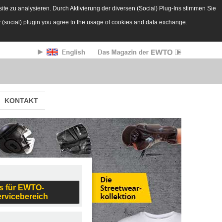
te zu analysieren. Durch Aktivierung der diversen (Social) Plug-Ins stimmen Sie
y (social) plugin you agree to the usage of cookies and data exchange.
KONTAKT
s für EWTO-
ervicebereich