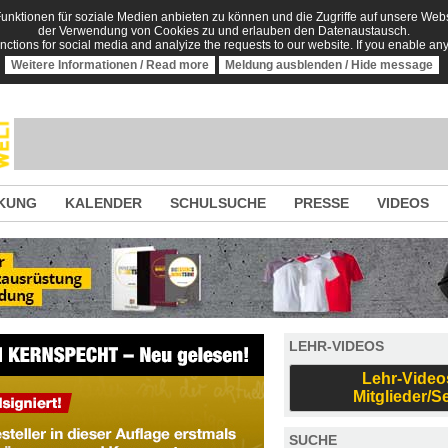
nktionen für soziale Medien anbieten zu können und die Zugriffe auf unsere Websi
der Verwendung von Cookies zu und erlauben den Datenaustausch.
unctions for social media and analyize the requests to our website. If you enable an
Weitere Informationen / Read more
Meldung ausblenden / Hide message
KUNG
KALENDER
SCHULSUCHE
PRESSE
VIDEOS
LEHR-VIDEOS
Lehr-Video
Mitglieder/S
SUCHE