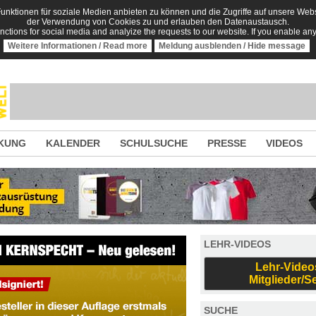
nktionen für soziale Medien anbieten zu können und die Zugriffe auf unsere Websi
der Verwendung von Cookies zu und erlauben den Datenaustausch.
unctions for social media and analyize the requests to our website. If you enable an
Weitere Informationen / Read more
Meldung ausblenden / Hide message
KUNG
KALENDER
SCHULSUCHE
PRESSE
VIDEOS
LEHR-VIDEOS
Lehr-Video
Mitglieder/S
SUCHE