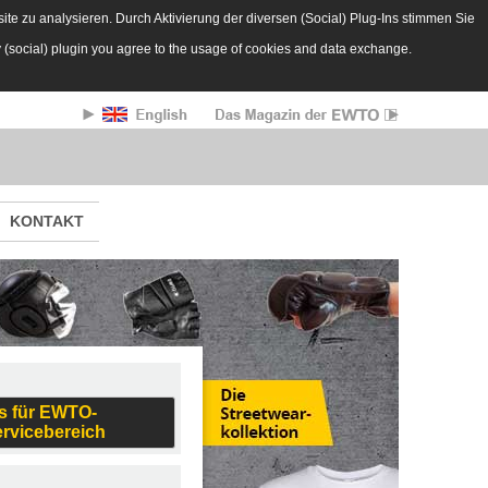
te zu analysieren. Durch Aktivierung der diversen (Social) Plug-Ins stimmen Sie
y (social) plugin you agree to the usage of cookies and data exchange.
KONTAKT
s für EWTO-
ervicebereich