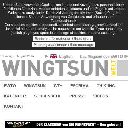
Direkt zum Inhalt
Unsere Seite verwendet Cookies, um Inhalte und Anzeigen zu personalisieren,
Funktionen für soziale Medien anbieten zu können und die Zugriffe auf unsere
Website zu analysieren. Durch Aktivierung der diversen (Social) Plug-Ins
stimmen Sie der Verwendung von Cookies zu und erlauben den
Datenaustausch.
Our site uses cookies to personalize contents and displays, provide functions
for social media and analyize the requests to our website. If you enable any
(social) plugin you agree to the usage of cookies and data exchange.
Weitere Informationen / Read more
Meldung ausblenden / Hide message
Thursday, 6. August 2026
EWTO
WINGTSUN
WT+
ESCRIMA
CHIKUNG
KALENDER
SCHULSUCHE
PRESSE
VIDEOS
KONTAKT