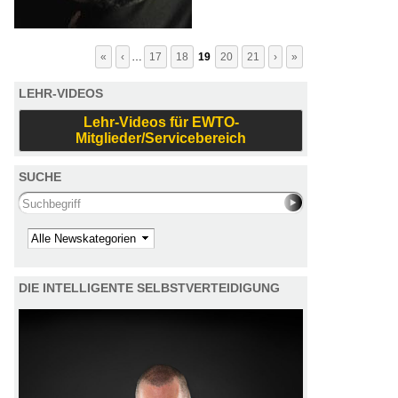
«
‹
…
17
18
19
20
21
›
»
LEHR-VIDEOS
Lehr-Videos für EWTO-
Mitglieder/Servicebereich
SUCHE
Search this site
Kategorie
DIE INTELLIGENTE SELBSTVERTEIDIGUNG