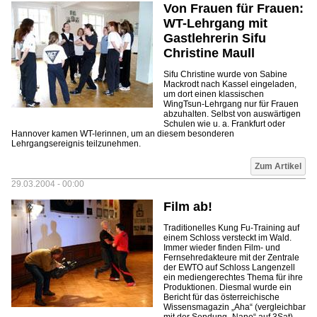
Von Frauen für Frauen:
WT-Lehrgang mit
Gastlehrerin Sifu
Christine Maull
Sifu Christine wurde von Sabine
Mackrodt nach Kassel eingeladen,
um dort einen klassischen
WingTsun-Lehrgang nur für Frauen
abzuhalten. Selbst von auswärtigen
Schulen wie u. a. Frankfurt oder
Hannover kamen WT-lerinnen, um an diesem besonderen
Lehrgangsereignis teilzunehmen.
Zum Artikel
29.03.2004 - 00:00
Film ab!
Traditionelles Kung Fu-Training auf
einem Schloss versteckt im Wald.
Immer wieder finden Film- und
Fernsehredakteure mit der Zentrale
der EWTO auf Schloss Langenzell
ein mediengerechtes Thema für ihre
Produktionen. Diesmal wurde ein
Bericht für das österreichische
Wissensmagazin „Aha“ (vergleichbar