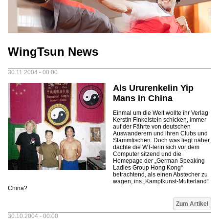
WingTsun News
30.11.2004 - 00:00
Als Ururenkelin Yip
Mans in China
Einmal um die Welt wollte ihr Verlag
Kerstin Finkelstein schicken, immer
auf der Fährte von deutschen
Auswanderern und ihren Clubs und
Stammtischen. Doch was liegt näher,
dachte die WT-lerin sich vor dem
Computer sitzend und die
Homepage der „German Speaking
Ladies Group Hong Kong“
betrachtend, als einen Abstecher zu
wagen, ins „Kampfkunst-Mutterland“
China?
Zum Artikel
30.10.2004 - 00:00