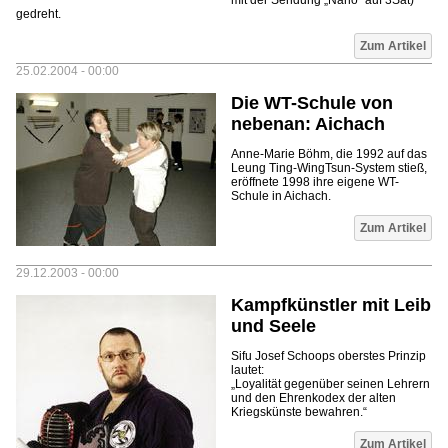
mit der Sendung „Nano“ auf 3Sat)
gedreht.
Zum Artikel
25.02.2004 - 00:00
Die WT-Schule von
nebenan: Aichach
Anne-Marie Böhm, die 1992 auf das
Leung Ting-WingTsun-System stieß,
eröffnete 1998 ihre eigene WT-
Schule in Aichach.
Zum Artikel
29.12.2003 - 00:00
Kampfkünstler mit Leib
und Seele
Sifu Josef Schoops oberstes Prinzip
lautet:
„Loyalität gegenüber seinen Lehrern
und den Ehrenkodex der alten
Kriegskünste bewahren.“
Zum Artikel