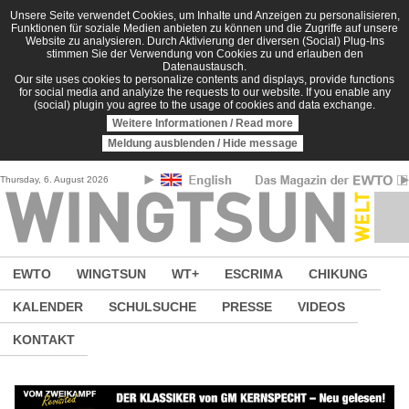
Direkt zum Inhalt
Unsere Seite verwendet Cookies, um Inhalte und Anzeigen zu personalisieren,
Funktionen für soziale Medien anbieten zu können und die Zugriffe auf unsere
Website zu analysieren. Durch Aktivierung der diversen (Social) Plug-Ins
stimmen Sie der Verwendung von Cookies zu und erlauben den
Datenaustausch.
Our site uses cookies to personalize contents and displays, provide functions
for social media and analyize the requests to our website. If you enable any
(social) plugin you agree to the usage of cookies and data exchange.
Weitere Informationen / Read more
Meldung ausblenden / Hide message
Thursday, 6. August 2026
EWTO
WINGTSUN
WT+
ESCRIMA
CHIKUNG
KALENDER
SCHULSUCHE
PRESSE
VIDEOS
KONTAKT