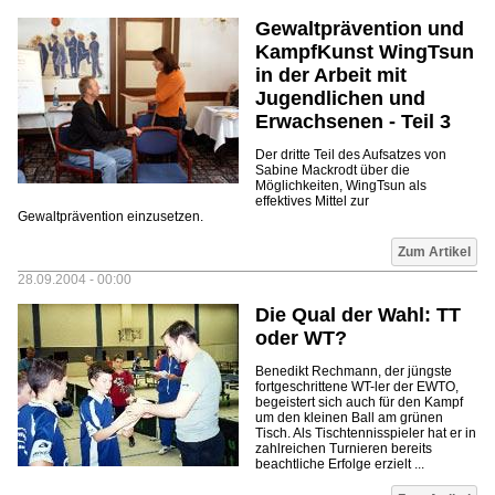
Gewaltprävention und
KampfKunst WingTsun
in der Arbeit mit
Jugendlichen und
Erwachsenen - Teil 3
Der dritte Teil des Aufsatzes von
Sabine Mackrodt über die
Möglichkeiten, WingTsun als
effektives Mittel zur
Gewaltprävention einzusetzen.
Zum Artikel
28.09.2004 - 00:00
Die Qual der Wahl: TT
oder WT?
Benedikt Rechmann, der jüngste
fortgeschrittene WT-ler der EWTO,
begeistert sich auch für den Kampf
um den kleinen Ball am grünen
Tisch. Als Tischtennisspieler hat er in
zahlreichen Turnieren bereits
beachtliche Erfolge erzielt ...