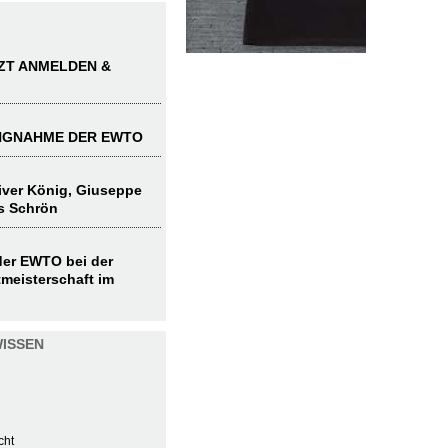
TZT ANMELDEN &
UNGNAHME DER EWTO
liver König, Giuseppe
s Schrön
 der EWTO bei der
meisterschaft im
ISSEN
cht