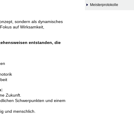
Meisterprotokolle
Konzept, sondern als dynamisches
m Fokus auf Wirksamkeit,
gehensweisen entstanden, die
zen
otorik
beit
n:
ne Zukunft.
edlichen Schwerpunkten und einem
tig und menschlich.