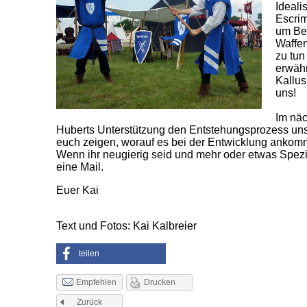
Ideali
Escrim
um Be
Waffe
zu tun
erwähn
Kallus
uns!
Im näc
Huberts Unterstützung den Entstehungsprozess uns
euch zeigen, worauf es bei der Entwicklung ankom
Wenn ihr neugierig seid und mehr oder etwas Spezie
eine Mail.
Euer Kai
Text und Fotos: Kai Kalbreier
teilen
Drucken
Empfehlen
Zurück