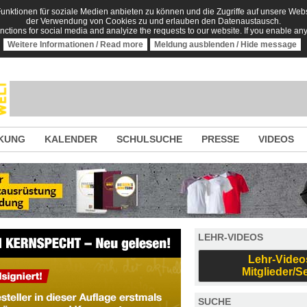
nktionen für soziale Medien anbieten zu können und die Zugriffe auf unsere Websi
der Verwendung von Cookies zu und erlauben den Datenaustausch.
unctions for social media and analyize the requests to our website. If you enable an
Weitere Informationen / Read more
Meldung ausblenden / Hide message
KUNG
KALENDER
SCHULSUCHE
PRESSE
VIDEOS
LEHR-VIDEOS
Lehr-Video
Mitglieder/S
SUCHE