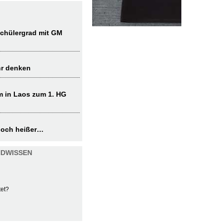
chülergrad mit GM
hr denken
 in Laos zum 1. HG
noch heißer…
NDWISSEN
tet?