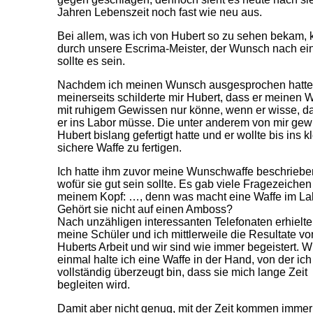
Jahren Lebenszeit noch fast wie neu aus.
Bei allem, was ich von Hubert so zu sehen bekam, ka
durch unsere Escrima-Meister, der Wunsch nach ein
sollte es sein.
Nachdem ich meinen Wunsch ausgesprochen hatte, v
meinerseits schilderte mir Hubert, dass er meinen W
mit ruhigem Gewissen nur könne, wenn er wisse, dass
er ins Labor müsse. Die unter anderem von mir gew
Hubert bislang gefertigt hatte und er wollte bis ins 
sichere Waffe zu fertigen.
Ich hatte ihm zuvor meine Wunschwaffe beschriebe
wofür sie gut sein sollte. Es gab viele Fragezeichen
meinem Kopf: …, denn was macht eine Waffe im La
Gehört sie nicht auf einen Amboss?
Nach unzähligen interessanten Telefonaten erhielt
meine Schüler und ich mittlerweile die Resultate vo
Huberts Arbeit und wir sind wie immer begeistert. W
einmal halte ich eine Waffe in der Hand, von der ich
vollständig überzeugt bin, dass sie mich lange Zeit
begleiten wird.
Damit aber nicht genug, mit der Zeit kommen immer