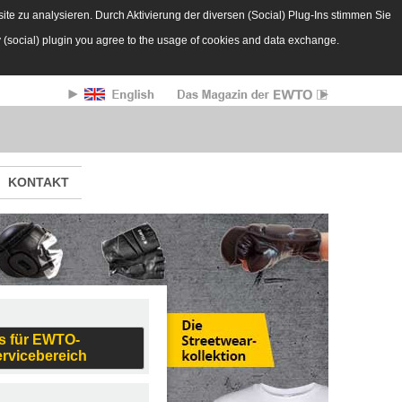
te zu analysieren. Durch Aktivierung der diversen (Social) Plug-Ins stimmen Sie
y (social) plugin you agree to the usage of cookies and data exchange.
KONTAKT
s für EWTO-
ervicebereich