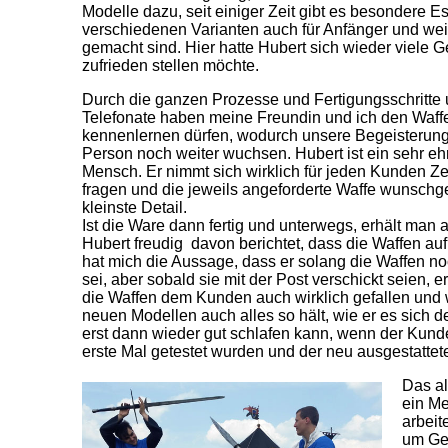
Modelle dazu, seit einiger Zeit gibt es besondere E
verschiedenen Varianten auch für Anfänger und we
gemacht sind. Hier hatte Hubert sich wieder viele 
zufrieden stellen möchte.
Durch die ganzen Prozesse und Fertigungsschritte 
Telefonate haben meine Freundin und ich den Waff
kennenlernen dürfen, wodurch unsere Begeisterung
Person noch weiter wuchsen. Hubert ist ein sehr eh
Mensch. Er nimmt sich wirklich für jeden Kunden Z
fragen und die jeweils angeforderte Waffe wunschg
kleinste Detail.
Ist die Ware dann fertig und unterwegs, erhält ma
Hubert freudig davon berichtet, dass die Waffen 
hat mich die Aussage, dass er solang die Waffen noc
sei, aber sobald sie mit der Post verschickt seien, e
die Waffen dem Kunden auch wirklich gefallen und 
neuen Modellen auch alles so hält, wie er es sich de
erst dann wieder gut schlafen kann, wenn der Kunde
erste Mal getestet wurden und der neu ausgestattete R
Das al
ein Me
arbeit
um Gel