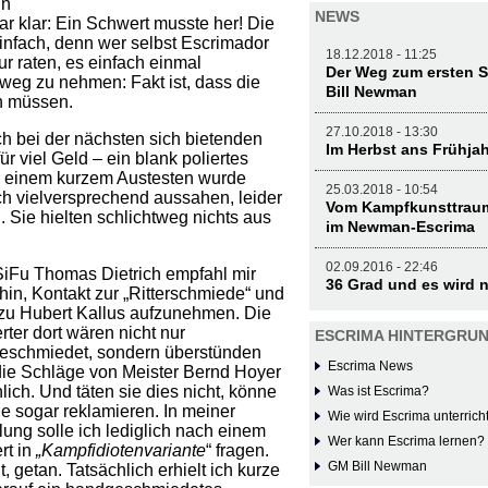
in
NEWS
war klar: Ein Schwert musste her! Die
infach, denn wer selbst Escrimador
18.12.2018 - 11:25
ur raten, es einfach einmal
Der Weg zum ersten S
rweg zu nehmen: Fakt ist, dass die
Bill Newman
n müssen.
27.10.2018 - 13:30
ch bei der nächsten sich bietenden
Im Herbst ans Frühja
r viel Geld – ein blank poliertes
ch einem kurzem Austesten wurde
25.03.2018 - 10:54
ch vielversprechend aussahen, leider
Vom Kampfkunsttraum
 Sie hielten schlichtweg nichts aus
im Newman-Escrima
02.09.2016 - 22:46
iFu Thomas Dietrich empfahl mir
36 Grad und es wird 
hin, Kontakt zur „Ritterschmiede“ und
zu Hubert Kallus aufzunehmen. Die
ter dort wären nicht nur
ESCRIMA HINTERGRU
eschmiedet, sondern überstünden
Escrima News
ie Schläge von Meister Bernd Hoyer
lich. Und täten sie dies nicht, könne
Was ist Escrima?
e sogar reklamieren. In meiner
Wie wird Escrima unterrich
lung solle ich lediglich nach einem
Wer kann Escrima lernen?
rt in
„Kampfidiotenvariante
“ fragen.
GM Bill Newman
, getan. Tatsächlich erhielt ich kurze