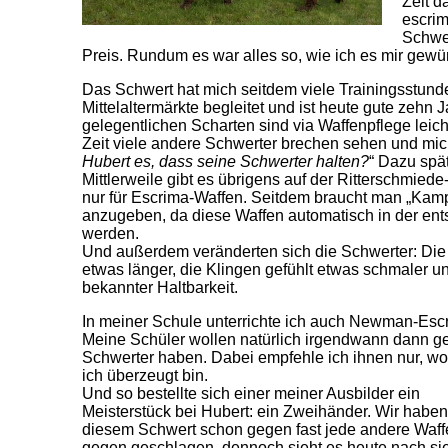
Zeit d
escrim
Schwer
Preis. Rundum es war alles so, wie ich es mir gewü
Das Schwert hat mich seitdem viele Trainingsstund
Mittelaltermärkte begleitet und ist heute gute zehn Ja
gelegentlichen Scharten sind via Waffenpflege leich
Zeit viele andere Schwerter brechen sehen und mic
Hubert es, dass seine Schwerter halten?
“ Dazu spä
Mittlerweile gibt es übrigens auf der Ritterschmie
nur für Escrima-Waffen. Seitdem braucht man „Kamp
anzugeben, da diese Waffen automatisch in der ents
werden.
Und außerdem veränderten sich die Schwerter: Die 
etwas länger, die Klingen gefühlt etwas schmaler und
bekannter Haltbarkeit.
In meiner Schule unterrichte ich auch Newman-Esc
Meine Schüler wollen natürlich irgendwann dann g
Schwerter haben. Dabei empfehle ich ihnen nur, w
ich überzeugt bin.
Und so bestellte sich einer meiner Ausbilder ein
Meisterstück bei Hubert: ein Zweihänder. Wir haben
diesem Schwert schon gegen fast jede andere Waff
gegen geschlagen, dennoch sieht es heute nach si