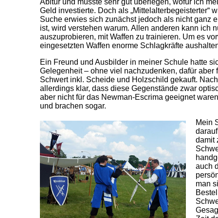
Abitur und musste sehr gut überlegen, wofür ich me
Geld investierte. Doch als „Mittelalterbegeisterter“ 
Suche erwies sich zunächst jedoch als nicht ganz e
ist, wird verstehen warum. Allen anderen kann ich n
auszuprobieren, mit Waffen zu trainieren. Um es vo
eingesetzten Waffen enorme Schlagkräfte aushalte
Ein Freund und Ausbilder in meiner Schule hatte si
Gelegenheit – ohne viel nachzudenken, dafür aber fü
Schwert inkl. Scheide und Holzschild gekauft. Na
allerdings klar, dass diese Gegenstände zwar optis
aber nicht für das Newman-Escrima geeignet waren.
und brachen sogar.
Mein S
darauf
damit 
Schwer
handg
auch d
persön
man si
Bestel
Schwe
Gesagt