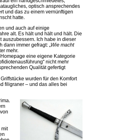
arauf ein handgeschmiedetes,
ataugliches, optisch ansprechendes
t und das zu einem vernünftigen
nscht hatte.
en und auch auf einige
hre alt. Es hält und hält und hält. Die
t auszubessern. Ich habe in dieser
h dann immer gefragt: „
Wie macht
ter mehr.
de-Homepage eine eigene Kategorie
fidiotenausführung“ nicht mehr
prechenden Qualität gefertigt
Griffstücke wurden für den Komfort
 filigraner – und das alles bei
rima.
ern
ovon
 mit
en
eben