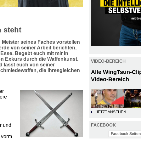
 steht
 Meister seines Faches vorstellen
rde von seiner Arbeit berichten,
Esse. Begebt euch mit mir in
den Exkurs durch die Waffenkunst.
VIDEO-BEREICH
d lasst euch von seiner
Schmiedewaffen, die ihresgleichen
Alle WingTsun-Cli
Video-Bereich
er
ere
JETZT ANSEHEN
r und
FACEBOOK
Facebook Seiten-
z vorm