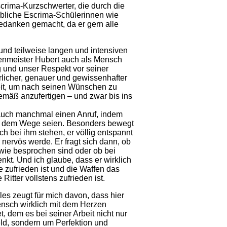
scrima-Kurzschwerter, die durch die
ibliche Escrima-Schülerinnen wie
Gedanken gemacht, da er gern alle
und teilweise langen und intensiven
enmeister Hubert auch als Mensch
 und unser Respekt vor seiner
rlicher, genauer und gewissenhafter
eit, um nach seinen Wünschen zu
emäß anzufertigen – und zwar bis ins
n auch manchmal einen Anruf, indem
auf dem Wege seien. Besonders bewegt
h bei ihm stehen, er völlig entspannt
r nervös werde. Er fragt sich dann, ob
wie besprochen sind oder ob bei
nkt. Und ich glaube, dass er wirklich
 zufrieden ist und die Waffen das
itter vollstens zufrieden ist.
les zeugt für mich davon, dass hier
nsch wirklich mit dem Herzen
et, dem es bei seiner Arbeit nicht nur
d, sondern um Perfektion und