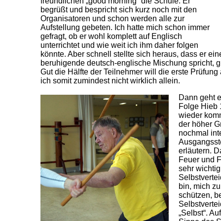
freundlichen „good morning“ die Schule. Er
begrüßt und bespricht sich kurz noch mit den
Organisatoren und schon werden alle zur
Aufstellung gebeten. Ich hatte mich schon immer
gefragt, ob er wohl komplett auf Englisch
unterrichtet und wie weit ich ihm daher folgen
könnte. Aber schnell stellte sich heraus, dass er e
beruhigende deutsch-englische Mischung spricht, g
Gut die Hälfte der Teilnehmer will die erste Prüfun
ich somit zumindest nicht wirklich allein.
Dann geht e
Folge Hieb 
wieder kom
der höher G
nochmal int
Ausgangsste
erläutern. D
Feuer und Fl
sehr wichtig
Selbstvertei
bin, mich zu
schützen, be
Selbstverte
„Selbst“. Au