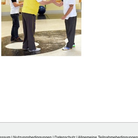
ressum
|
Nutzungsbedingungen
|
Datenschutz
|
Allgemeine Teilnahmebedingungen 