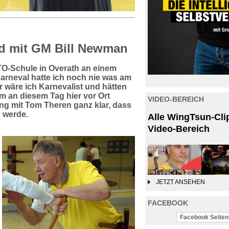
d mit GM Bill Newman
TO-Schule in Overath an einem
Karneval hatte ich noch nie was am
 wäre ich Karnevalist und hätten
em an diesem Tag hier vor Ort
VIDEO-BEREICH
g mit Tom Theren ganz klar, dass
n werde.
Alle WingTsun-Cli
Video-Bereich
JETZT ANSEHEN
FACEBOOK
Facebook Seiten-