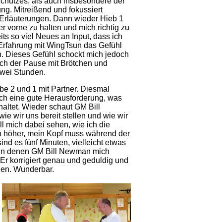
chutzes, als auch insbesondere der
ng. Mitreißend und fokussiert
Erläuterungen. Dann wieder Hieb 1
er vorne zu halten und mich richtig zu
ts so viel Neues an Input, dass ich
 Erfahrung mit WingTsun das Gefühl
in. Dieses Gefühl schockt mich jedoch
nach der Pause mit Brötchen und
zwei Stunden.
ebe 2 und 1 mit Partner. Diesmal
ich eine gute Herausforderung, was
altet. Wieder schaut GM Bill
ie wir uns bereit stellen und wie wir
l mich dabei sehen, wie ich die
 höher, mein Kopf muss während der
ind es fünf Minuten, vielleicht etwas
h, in denen GM Bill Newman mich
 Er korrigiert genau und geduldig und
hen. Wunderbar.