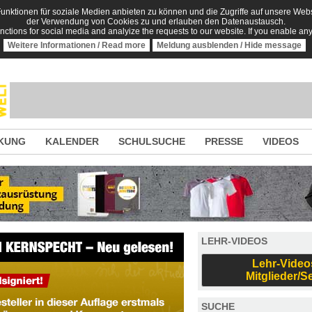
nktionen für soziale Medien anbieten zu können und die Zugriffe auf unsere Websi
der Verwendung von Cookies zu und erlauben den Datenaustausch.
unctions for social media and analyize the requests to our website. If you enable an
Weitere Informationen / Read more
Meldung ausblenden / Hide message
KUNG
KALENDER
SCHULSUCHE
PRESSE
VIDEOS
LEHR-VIDEOS
Lehr-Video
Mitglieder/S
SUCHE