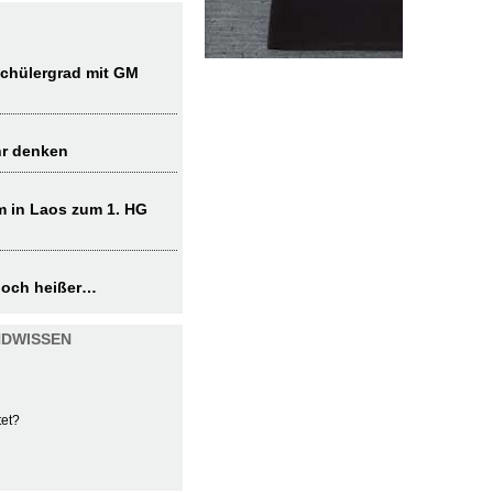
chülergrad mit GM
hr denken
 in Laos zum 1. HG
noch heißer…
NDWISSEN
tet?