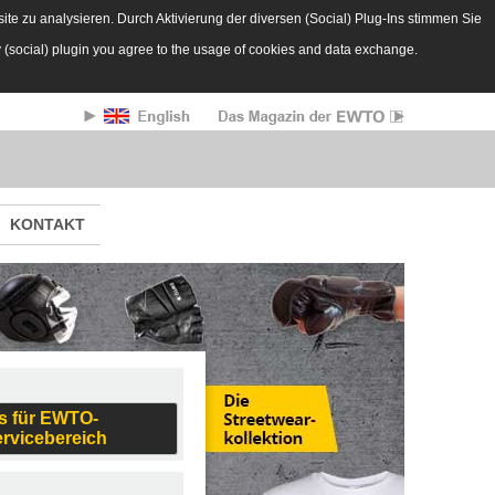
te zu analysieren. Durch Aktivierung der diversen (Social) Plug-Ins stimmen Sie
y (social) plugin you agree to the usage of cookies and data exchange.
KONTAKT
s für EWTO-
ervicebereich