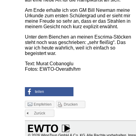
Am Ende erhalte ich von GM Bill Newman meine
Urkunde zum ersten Schülergrad und er sieht mir
meine Freude so sehr an, dass er das Strahlen in
meinem Gesicht noch kurz explizit erwähnt.
Unter dem Bienchen an meinen Escrima-Stöcken
steht noch was geschrieben: „sehr fleißig“. Das
war ich heute wahrlich, weil ich einfach so
begeistert war.
Text: Murat Cobanoglu
Fotos: EWTO-Overath/
hm
teilen
Drucken
Empfehlen
Zurück
© 2026 WingTsun GmbH & Co. KG. Alle Rechte vorbehalten.
Imp