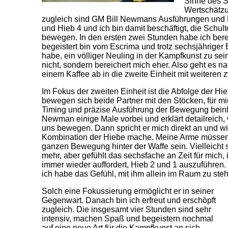
Sinne des S
Wertschätzu
zugleich sind GM Bill Newmans Ausführungen und 
und Hieb 4 und ich bin damit beschäftigt, die Schult
bewegen. In den ersten zwei Stunden habe ich berei
begeistert bin vom Escrima und trotz sechsjähriger
habe, ein völliger Neuling in der Kampfkunst zu se
nicht, sondern bereichert mich eher. Also geht es 
einem Kaffee ab in die zweite Einheit mit weiteren 
Im Fokus der zweiten Einheit ist die Abfolge der Hi
bewegen sich beide Partner mit den Stöcken, für m
Timing und präzise Ausführung der Bewegung beinh
Newman einige Male vorbei und erklärt detailreich, w
uns bewegen. Dann spricht er mich direkt an und wil
Kombination der Hiebe mache. Meine Arme müssen
ganzen Bewegung hinter der Waffe sein. Vielleicht s
mehr, aber gefühlt das sechsfache an Zeit für mic
immer wieder auffordert, Hieb 2 und 1 auszuführen.
ich habe das Gefühl, mit ihm allein im Raum zu ste
Solch eine Fokussierung ermöglicht er in seiner
Gegenwart. Danach bin ich erfreut und erschöpft
zugleich. Die insgesamt vier Stunden sind sehr
intensiv, machen Spaß und begeistern nochmal
auf eine neue Art für die Kampfkunst an sich.