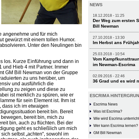
NEWS
18.12.2018 - 11:25
Der Weg zum ersten S
Bill Newman
ine angenehme und für mich
27.10.2018 - 13:30
ut gewürzt mit einem tollen Humor.
Im Herbst ans Frühja
g absolvieren. Unter den Neulingen bin
25.03.2018 - 10:54
Vom Kampfkunsttraum
s los. Kurze Einführung und dann in
im Newman-Escrima
1 und Hieb 4 mit Partner. Immer
mt GM Bill Newman von der Gruppe
02.09.2016 - 22:46
raduierten zu uns herüber, um
36 Grad und es wird 
ensiv und ausführlich die
llung zu zeigen und diese zu
abei ist merklich zu spüren, wie er
ESCRIMA HINTERGRU
amme für sein Element ist. Ihm ist
Escrima News
, dass ich im etwaigen
digungssituation bereit bin. Bereit
Was ist Escrima?
 bewegen, bereit bin, mich zu
Wie wird Escrima unterrich
reit bin, auch zu flüchten. Bei der
Wer kann Escrima lernen?
idigung geht es schließlich um mich
GM Bill Newman
f sich selbst „achten“, sowohl im