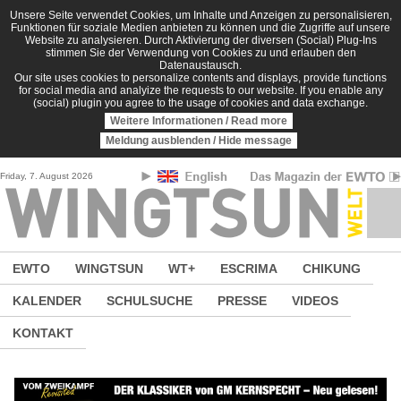
Direkt zum Inhalt
Unsere Seite verwendet Cookies, um Inhalte und Anzeigen zu personalisieren,
Funktionen für soziale Medien anbieten zu können und die Zugriffe auf unsere
Website zu analysieren. Durch Aktivierung der diversen (Social) Plug-Ins
stimmen Sie der Verwendung von Cookies zu und erlauben den
Datenaustausch.
Our site uses cookies to personalize contents and displays, provide functions
for social media and analyize the requests to our website. If you enable any
(social) plugin you agree to the usage of cookies and data exchange.
Weitere Informationen / Read more
Meldung ausblenden / Hide message
Friday, 7. August 2026
EWTO
WINGTSUN
WT+
ESCRIMA
CHIKUNG
KALENDER
SCHULSUCHE
PRESSE
VIDEOS
KONTAKT