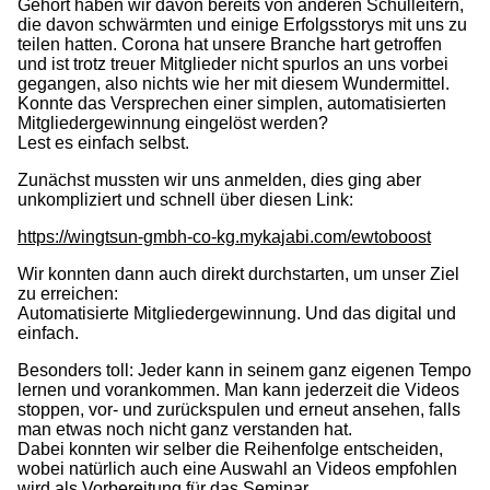
Gehört haben wir davon bereits von anderen Schulleitern,
die davon schwärmten und einige Erfolgsstorys mit uns zu
teilen hatten. Corona hat unsere Branche hart getroffen
und ist trotz treuer Mitglieder nicht spurlos an uns vorbei
gegangen, also nichts wie her mit diesem Wundermittel.
Konnte das Versprechen einer simplen, automatisierten
Mitgliedergewinnung eingelöst werden?
Lest es einfach selbst.
Zunächst mussten wir uns anmelden, dies ging aber
unkompliziert und schnell über diesen Link:
https://wingtsun-gmbh-co-kg.mykajabi.com/ewtoboost
Wir konnten dann auch direkt durchstarten, um unser Ziel
zu erreichen:
Automatisierte Mitgliedergewinnung. Und das digital und
einfach.
Besonders toll: Jeder kann in seinem ganz eigenen Tempo
lernen und vorankommen. Man kann jederzeit die Videos
stoppen, vor- und zurückspulen und erneut ansehen, falls
man etwas noch nicht ganz verstanden hat.
Dabei konnten wir selber die Reihenfolge entscheiden,
wobei natürlich auch eine Auswahl an Videos empfohlen
wird als Vorbereitung für das Seminar.