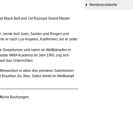
Meisterprotokolle
rad Black Belt and 1st Razryad Grand Master
, lernte dort Judo, Sambo und Ringen und
rte er nach Los Angeles, Kalifornien, wo er unter
die Sowjetunion und nahm an Wettkämpfen in
ayastan MMA Academy im Jahr 1991 zog sich
auf das Unterrichten.
Wettbewerben in allen drei primären Submission-
azilian Jiu Jitsu. Gokor bleibt im Wettkampf
ftliche Buchungen.