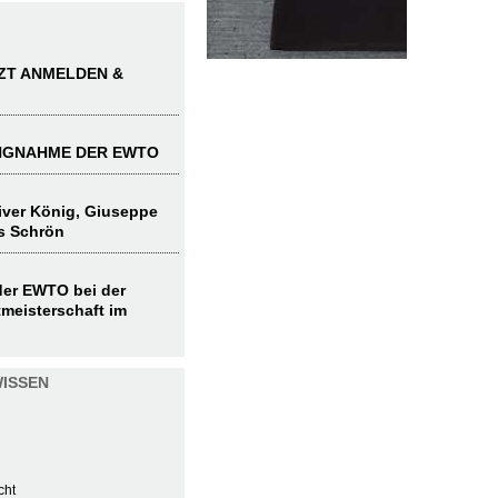
TZT ANMELDEN &
UNGNAHME DER EWTO
liver König, Giuseppe
s Schrön
 der EWTO bei der
meisterschaft im
ISSEN
cht