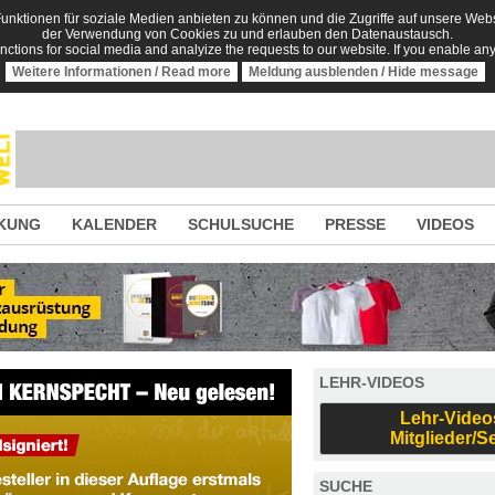
nktionen für soziale Medien anbieten zu können und die Zugriffe auf unsere Websi
der Verwendung von Cookies zu und erlauben den Datenaustausch.
unctions for social media and analyize the requests to our website. If you enable an
Weitere Informationen / Read more
Meldung ausblenden / Hide message
KUNG
KALENDER
SCHULSUCHE
PRESSE
VIDEOS
LEHR-VIDEOS
Lehr-Video
Mitglieder/S
SUCHE