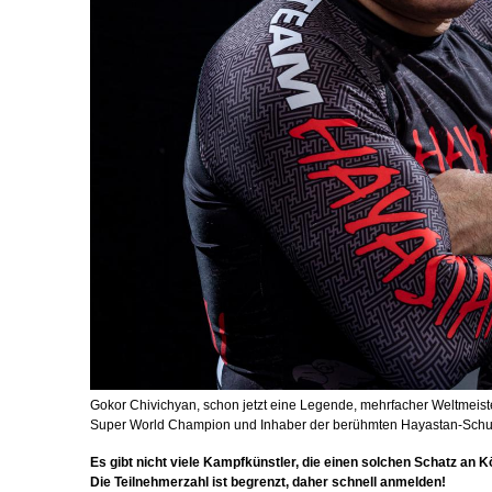
Gokor Chivichyan, schon jetzt eine Legende, mehrfacher Weltmeist
Super World Champion und Inhaber der berühmten Hayastan-Schule
Es gibt nicht viele Kampfkünstler, die einen solchen Schatz an
Die Teilnehmerzahl ist begrenzt, daher schnell anmelden!