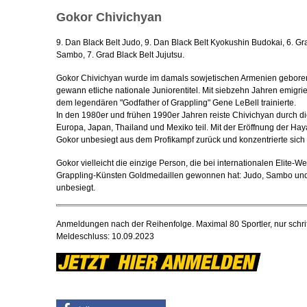
Gokor Chivichyan
9. Dan Black Belt Judo, 9. Dan Black Belt Kyokushin Budokai, 6. G
Sambo, 7. Grad Black Belt Jujutsu.
Gokor Chivichyan wurde im damals sowjetischen Armenien geboren
gewann etliche nationale Juniorentitel. Mit siebzehn Jahren emigrie
dem legendären "Godfather of Grappling" Gene LeBell trainierte.
In den 1980er und frühen 1990er Jahren reiste Chivichyan durch 
Europa, Japan, Thailand und Mexiko teil. Mit der Eröffnung der H
Gokor unbesiegt aus dem Profikampf zurück und konzentrierte sich 
Gokor vielleicht die einzige Person, die bei internationalen Elite-
Grappling-Künsten Goldmedaillen gewonnen hat: Judo, Sambo und Br
unbesiegt.
Anmeldungen nach der Reihenfolge. Maximal 80 Sportler, nur schri
Meldeschluss: 10.09.2023