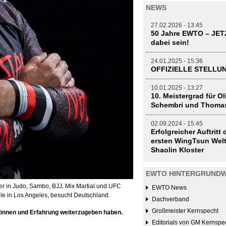
NEWS
27.02.2026 - 13:45
50 Jahre EWTO – JE
dabei sein!
24.01.2025 - 15:36
OFFIZIELLE STELL
10.01.2025 - 13:27
10. Meistergrad für O
Schembri und Thoma
02.09.2024 - 15:45
Erfolgreicher Auftritt
ersten WingTsun Welt
Shaolin Kloster
EWTO HINTERGRUNDW
er in Judo, Sambo, BJJ, Mix Martial und UFC
EWTO News
 in Los Angeles, besucht Deutschland.
Dachverband
Großmeister Kernspecht
 Können und Erfahrung weiterzugeben haben.
Editorials von GM Kernspe