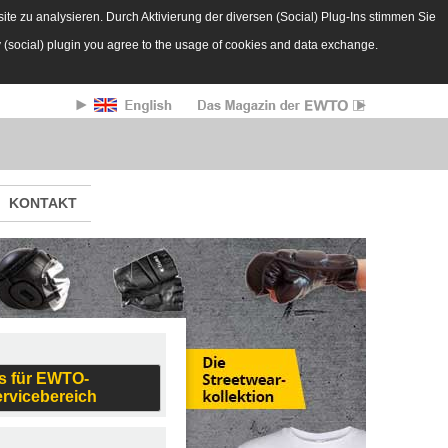
te zu analysieren. Durch Aktivierung der diversen (Social) Plug-Ins stimmen Sie
y (social) plugin you agree to the usage of cookies and data exchange.
KONTAKT
s für EWTO-
ervicebereich