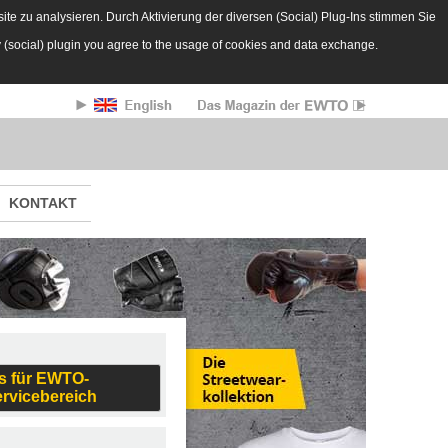
te zu analysieren. Durch Aktivierung der diversen (Social) Plug-Ins stimmen Sie
y (social) plugin you agree to the usage of cookies and data exchange.
KONTAKT
s für EWTO-
ervicebereich