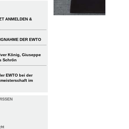
TZT ANMELDEN &
UNGNAHME DER EWTO
liver König, Giuseppe
s Schrön
 der EWTO bei der
meisterschaft im
ISSEN
cht