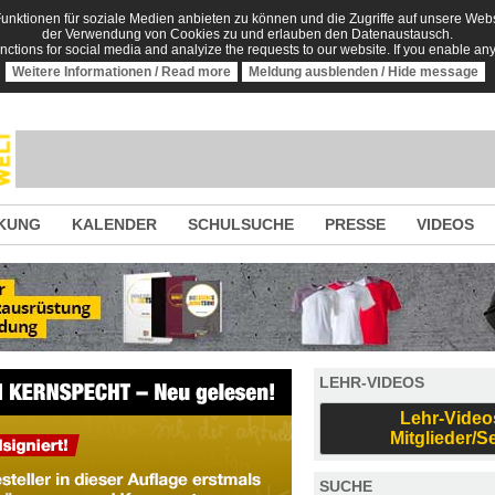
nktionen für soziale Medien anbieten zu können und die Zugriffe auf unsere Websi
der Verwendung von Cookies zu und erlauben den Datenaustausch.
unctions for social media and analyize the requests to our website. If you enable an
Weitere Informationen / Read more
Meldung ausblenden / Hide message
KUNG
KALENDER
SCHULSUCHE
PRESSE
VIDEOS
LEHR-VIDEOS
Lehr-Video
Mitglieder/S
SUCHE