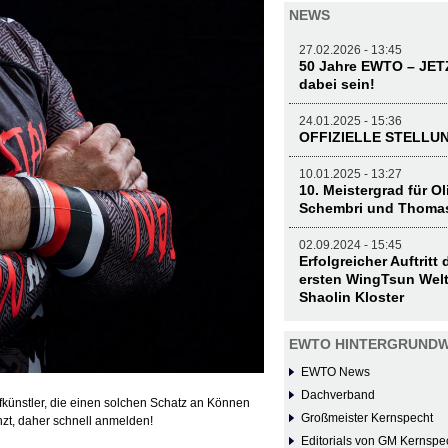
NEWS
27.02.2026 - 13:45
50 Jahre EWTO – JE
dabei sein!
24.01.2025 - 15:36
OFFIZIELLE STELL
10.01.2025 - 13:27
10. Meistergrad für O
Schembri und Thoma
02.09.2024 - 15:45
Erfolgreicher Auftritt
ersten WingTsun Welt
Shaolin Kloster
EWTO HINTERGRUNDW
EWTO News
Dachverband
pfkünstler, die einen solchen Schatz an Können
Großmeister Kernspecht
zt, daher schnell anmelden!
Editorials von GM Kernspe