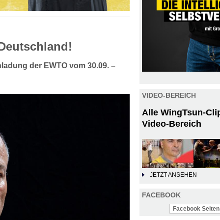
Deutschland!
nladung der EWTO vom 30.09. –
VIDEO-BEREICH
Alle WingTsun-Cli
Video-Bereich
JETZT ANSEHEN
FACEBOOK
Facebook Seiten-