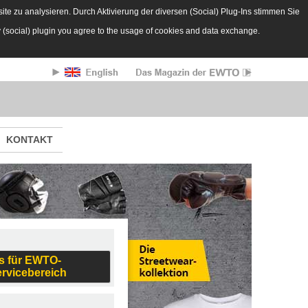
te zu analysieren. Durch Aktivierung der diversen (Social) Plug-Ins stimmen Sie
y (social) plugin you agree to the usage of cookies and data exchange.
KONTAKT
s für EWTO-
ervicebereich