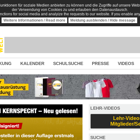
nktionen für soziale Medien anbieten zu können und die Zugriffe auf unsere Websi
der Verwendung von Cookies zu und erlauben den Datenaustausch.
unctions for social media and analyize the requests to our website. If you enable an
Weitere Informationen / Read more
Meldung ausblenden / Hide message
KUNG
KALENDER
SCHULSUCHE
PRESSE
VIDEOS
LEHR-VIDEOS
Lehr-Video
Mitglieder/S
SUCHE