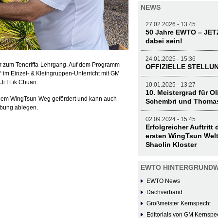
NEWS
27.02.2026 - 13:45
50 Jahre EWTO – JE
dabei sein!
24.01.2025 - 15:36
r zum Teneriffa-Lehrgang. Auf dem Programm
OFFIZIELLE STELL
 im Einzel- & Kleingruppen-Unterricht mit GM
i I Lik Chuan.
10.01.2025 - 13:27
10. Meistergrad für O
einem WingTsun-Weg gefördert und kann auch
Schembri und Thoma
ebung ablegen.
02.09.2024 - 15:45
Erfolgreicher Auftritt
ersten WingTsun Welt
Shaolin Kloster
EWTO HINTERGRUNDW
EWTO News
Dachverband
Großmeister Kernspecht
Editorials von GM Kernspe