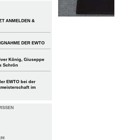
TZT ANMELDEN &
UNGNAHME DER EWTO
liver König, Giuseppe
s Schrön
 der EWTO bei der
meisterschaft im
ISSEN
cht