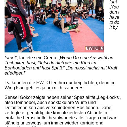
fun
!“
„
You
don’t
have
to do
it by
force!
“, lautete sein Credo. „
Wenn Du eine Auswahl an
Techniken hast, fühlst du dich wie ein Kind im
Bonbonladen und hast Spaß!
“ „
Du musst nichts mit Kraft
erledigen!
“
Da konnten die EWTO-ler ihm nur beipflichten, denn im
WingTsun geht es ja um nichts anderes.
Sensei Gokor zeigte neben seiner Spezialität „Leg-Locks“,
also Beinhebel, auch spektakuläre Würfe und
Detailtechniken aus verschiedenen Positionen. Dabei
zerlegte er geduldig die kompliziertesten Abläufe in
einfache Lernschritte, beantwortete alle Fragen und war
ständig unterwegs, um immer wieder korrigierend