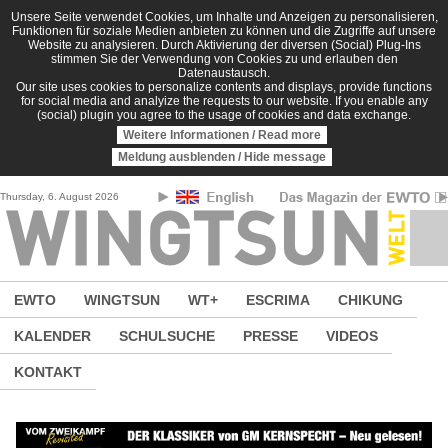
Direkt zum Inhalt
Unsere Seite verwendet Cookies, um Inhalte und Anzeigen zu personalisieren,
Funktionen für soziale Medien anbieten zu können und die Zugriffe auf unsere
Website zu analysieren. Durch Aktivierung der diversen (Social) Plug-Ins
stimmen Sie der Verwendung von Cookies zu und erlauben den
Datenaustausch.
Our site uses cookies to personalize contents and displays, provide functions
for social media and analyize the requests to our website. If you enable any
(social) plugin you agree to the usage of cookies and data exchange.
Weitere Informationen / Read more
Meldung ausblenden / Hide message
Thursday, 6. August 2026
EWTO
WINGTSUN
WT+
ESCRIMA
CHIKUNG
KALENDER
SCHULSUCHE
PRESSE
VIDEOS
KONTAKT