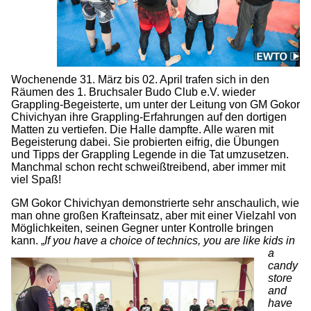
Wochenende 31. März bis 02. April trafen sich in den
Räumen des 1. Bruchsaler Budo Club e.V. wieder
Grappling-Begeisterte, um unter der Leitung von GM Gokor
Chivichyan ihre Grappling-Erfahrungen auf den dortigen
Matten zu vertiefen. Die Halle dampfte. Alle waren mit
Begeisterung dabei. Sie probierten eifrig, die Übungen
und Tipps der Grappling Legende in die Tat umzusetzen.
Manchmal schon recht schweißtreibend, aber immer mit
viel Spaß!
GM Gokor Chivichyan demonstrierte sehr anschaulich, wie
man ohne großen Krafteinsatz, aber mit einer Vielzahl von
Möglichkeiten, seinen Gegner unter Kontrolle bringen
kann. „
If
you have a choice of technics, you are like kids in
a
candy
store
and
have