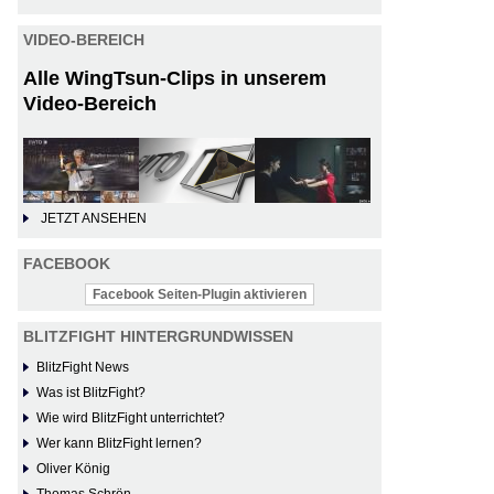
VIDEO-BEREICH
Alle WingTsun-Clips in unserem
Video-Bereich
JETZT ANSEHEN
FACEBOOK
Facebook Seiten-Plugin aktivieren
BLITZFIGHT HINTERGRUNDWISSEN
BlitzFight News
Was ist BlitzFight?
Wie wird BlitzFight unterrichtet?
Wer kann BlitzFight lernen?
Oliver König
Thomas Schrön