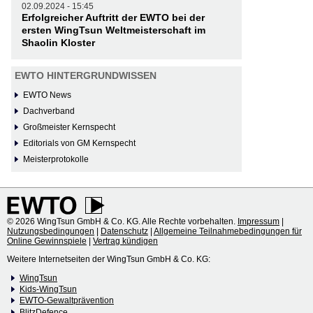
02.09.2024 - 15:45
Erfolgreicher Auftritt der EWTO bei der
ersten WingTsun Weltmeisterschaft im
Shaolin Kloster
EWTO HINTERGRUNDWISSEN
EWTO News
Dachverband
Großmeister Kernspecht
Editorials von GM Kernspecht
Meisterprotokolle
© 2026 WingTsun GmbH & Co. KG. Alle Rechte vorbehalten.
Impressum
|
Nutzungsbedingungen
|
Datenschutz
|
Allgemeine Teilnahmebedingungen für
Online Gewinnspiele
|
Vertrag kündigen
Weitere Internetseiten der WingTsun GmbH & Co. KG:
WingTsun
Kids-WingTsun
EWTO-Gewaltprävention
BlitzDefence