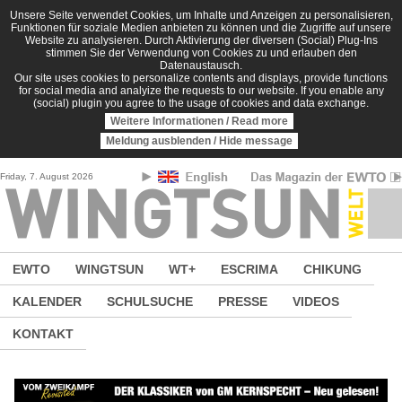
Direkt zum Inhalt
Unsere Seite verwendet Cookies, um Inhalte und Anzeigen zu personalisieren,
Funktionen für soziale Medien anbieten zu können und die Zugriffe auf unsere
Website zu analysieren. Durch Aktivierung der diversen (Social) Plug-Ins
stimmen Sie der Verwendung von Cookies zu und erlauben den
Datenaustausch.
Our site uses cookies to personalize contents and displays, provide functions
for social media and analyize the requests to our website. If you enable any
(social) plugin you agree to the usage of cookies and data exchange.
Weitere Informationen / Read more
Meldung ausblenden / Hide message
Friday, 7. August 2026
EWTO
WINGTSUN
WT+
ESCRIMA
CHIKUNG
KALENDER
SCHULSUCHE
PRESSE
VIDEOS
KONTAKT