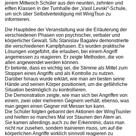
jenem Mittwoch Schüler aus den neunten, zehnten und
elften Klassen in der Turnhalle der „Vasil Levski“-Schule,
um sich über Selbstverteidigung mit WingTsun zu
informieren.
Die Hauptidee der Veranstaltung war die Erläuterung der
verschiedenen Phasen von psychischer, verbaler und
körperlicher Gewalt. Sifu Stanislav Bagalev demonstrierte
die verschiedenen Kampfphasen. Es wurden praktische
Lösungen vorgeführt, die erlauben, bei einem Angriff
angemessen zu reagieren. Er zeigte Methoden, die von
allen angewendet werden können.
Er betonte, dass es wichtig sei, die Stimme als Mittel zum
Stoppen eines Angriffs und als Kontrolle zu nutzen.
Darüber hinaus wurde erklärt, wie man am besten seine
Hände und seinen Körper positioniert, um die gefährliche
Situation bestmöglich zu kontrollieren.
Die Demonstration zeigte, wie man sich bei Angriffen von
einem, zwei oder mehreren Gegnern verhält, ebenso, was
man gegen einen Gegner mit Messer tun kann.
Die Schüler folgten gebannt den Aktionen der WingTsunler
und hielten so manches Mal vor Staunen den Atem an.
Sie kamen allerdings auch zu der Erkenntnis, dass man
nicht nur zusehen, sondern trainieren muss, um auf die
körperlichen Angriffe wirklich sinnvoll reagieren zu