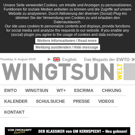
Direkt zum Inhalt
Unsere Seite verwendet Cookies, um Inhalte und Anzeigen zu personalisieren,
Funktionen für soziale Medien anbieten zu können und die Zugriffe auf unsere
Website zu analysieren. Durch Aktivierung der diversen (Social) Plug-Ins
stimmen Sie der Verwendung von Cookies zu und erlauben den
Datenaustausch.
Our site uses cookies to personalize contents and displays, provide functions
for social media and analyize the requests to our website. If you enable any
(social) plugin you agree to the usage of cookies and data exchange.
Weitere Informationen / Read more
Meldung ausblenden / Hide message
Thursday, 6. August 2026
EWTO
WINGTSUN
WT+
ESCRIMA
CHIKUNG
KALENDER
SCHULSUCHE
PRESSE
VIDEOS
KONTAKT