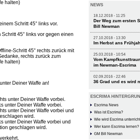
e halten)
NEWS
18.12.2018 - 11:25
Der Weg zum ersten S
inem Schritt 45° links vor.
Bill Newman
 Schritt 45° links vor gegen einen
27.10.2018 - 13:30
Im Herbst ans Frühja
fline-Schritt 45° rechts zurück mit
25.03.2018 - 10:54
Gedanke, rechts zurück zum
Vom Kampfkunsttraum
e halten)
im Newman-Escrima
02.09.2016 - 22:46
36 Grad und es wird 
nter Deiner Waffe an!
ESCRIMA HINTERGRU
ts unter Deiner Waffe vorbei.
s unter Deiner Waffe vorbei.
Escrima News
ts unter Deiner Waffe vorbei und
Was ist Escrima?
geschlagen wird.
Wie wird Escrima unterrich
s unter Deiner Waffe vorbei und
Wer kann Escrima lernen?
tion geschlagen wird.
GM Bill Newman
verkehrt.