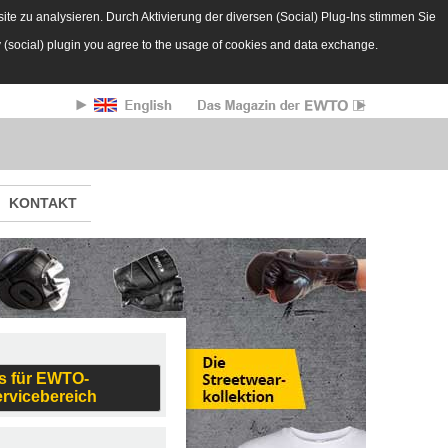
te zu analysieren. Durch Aktivierung der diversen (Social) Plug-Ins stimmen Sie
y (social) plugin you agree to the usage of cookies and data exchange.
KONTAKT
s für EWTO-
ervicebereich