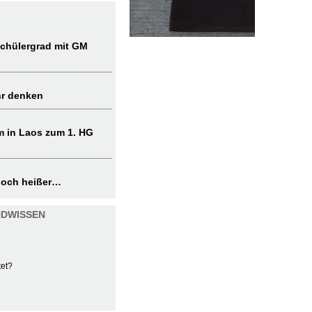
chülergrad mit GM
hr denken
 in Laos zum 1. HG
noch heißer…
NDWISSEN
tet?