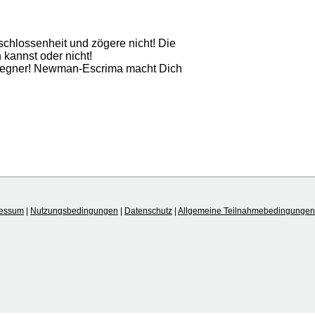
schlossenheit und zögere nicht! Die
 kannst oder nicht!
 Gegner! Newman-Escrima macht Dich
ressum
|
Nutzungsbedingungen
|
Datenschutz
|
Allgemeine Teilnahmebedingungen 