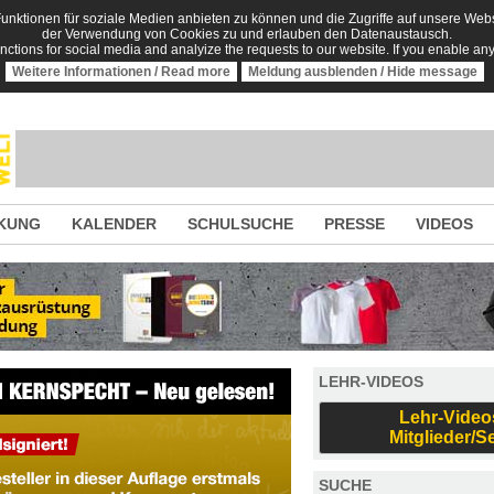
nktionen für soziale Medien anbieten zu können und die Zugriffe auf unsere Websi
der Verwendung von Cookies zu und erlauben den Datenaustausch.
unctions for social media and analyize the requests to our website. If you enable an
Weitere Informationen / Read more
Meldung ausblenden / Hide message
KUNG
KALENDER
SCHULSUCHE
PRESSE
VIDEOS
LEHR-VIDEOS
Lehr-Video
Mitglieder/S
SUCHE