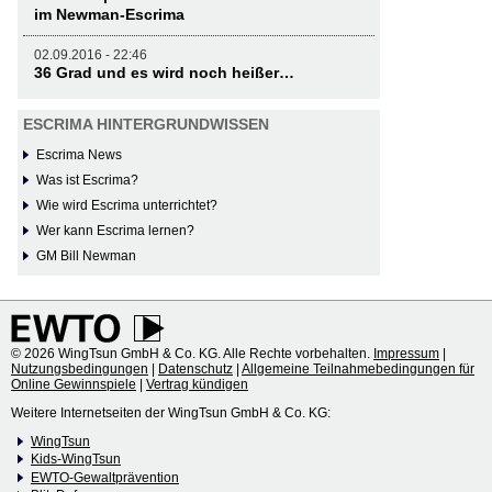
im Newman-Escrima
02.09.2016 - 22:46
36 Grad und es wird noch heißer…
ESCRIMA HINTERGRUNDWISSEN
Escrima News
Was ist Escrima?
Wie wird Escrima unterrichtet?
Wer kann Escrima lernen?
GM Bill Newman
© 2026 WingTsun GmbH & Co. KG. Alle Rechte vorbehalten.
Impressum
|
Nutzungsbedingungen
|
Datenschutz
|
Allgemeine Teilnahmebedingungen für
Online Gewinnspiele
|
Vertrag kündigen
Weitere Internetseiten der WingTsun GmbH & Co. KG:
WingTsun
Kids-WingTsun
EWTO-Gewaltprävention