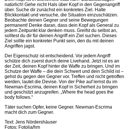
natürlich! Gehe nicht Hals über Kopf in den Gegenangriff
über. Suche dir zunächst ein konkretes Ziel. Halte
Blickkontakt und versuche, die Situation einzuschätzen.
Beobachte deinen Gegner und seine Bewegungen
permanent! Denke daran, dass dein Kopf als General zu
jedem Zeitpunkt klar denken muss. Greifst du selbst an,
solltest du dir für deinen Angriff ein Ziel suchen. Dieses
Ziel sollte ein konkreter Punkt sein, den du mit deinen
Angriffen jagst.
Der Eigenschutz ist entscheidend. Vor jedem Angriff
schütze dich zuerst durch deine Livehand. Jetzt ist es an
der Zeit, deinen Kopf hinter die Waffe zu bringen. Und im
Schutze der Waffe – die dein Schwert und dein Schild ist –
gehst du gegen den Gegner vor. Treffen und nicht getroffen
werden, lautet die Devise. Von der Pike auf lernst du im
Newman-Escrima, deinen Kopf in Sicherheit zu bringen
und geschützt anzugreifen. „Where the head goes the
body follows.“
Täter suchen Opfer, keine Gegner. Newman-Escrima
macht dich zum Gegner.
Text: Jens Nördershäuser
Fotos: Fotolia/hm