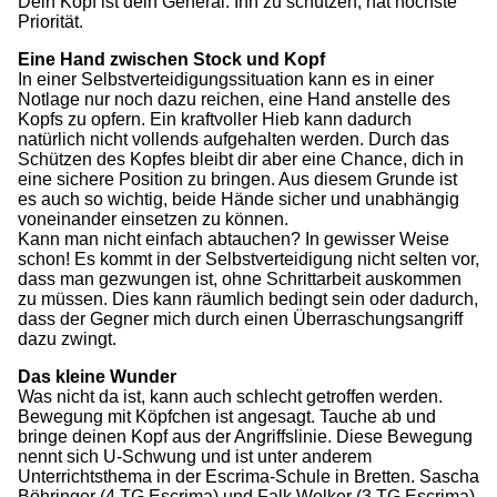
Dein Kopf ist dein General. Ihn zu schützen, hat höchste
Priorität.
Eine Hand zwischen Stock und Kopf
In einer Selbstverteidigungssituation kann es in einer
Notlage nur noch dazu reichen, eine Hand anstelle des
Kopfs zu opfern. Ein kraftvoller Hieb kann dadurch
natürlich nicht vollends aufgehalten werden. Durch das
Schützen des Kopfes bleibt dir aber eine Chance, dich in
eine sichere Position zu bringen. Aus diesem Grunde ist
es auch so wichtig, beide Hände sicher und unabhängig
voneinander einsetzen zu können.
Kann man nicht einfach abtauchen? In gewisser Weise
schon! Es kommt in der Selbstverteidigung nicht selten vor,
dass man gezwungen ist, ohne Schrittarbeit auskommen
zu müssen. Dies kann räumlich bedingt sein oder dadurch,
dass der Gegner mich durch einen Überraschungsangriff
dazu zwingt.
Das kleine Wunder
Was nicht da ist, kann auch schlecht getroffen werden.
Bewegung mit Köpfchen ist angesagt. Tauche ab und
bringe deinen Kopf aus der Angriffslinie. Diese Bewegung
nennt sich U-Schwung und ist unter anderem
Unterrichtsthema in der Escrima-Schule in Bretten. Sascha
Böhringer (4.TG Escrima) und Falk Welker (3.TG Escrima)