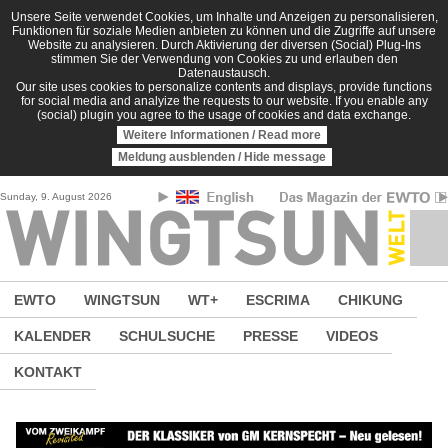
Direkt zum Inhalt
Unsere Seite verwendet Cookies, um Inhalte und Anzeigen zu personalisieren,
Funktionen für soziale Medien anbieten zu können und die Zugriffe auf unsere
Website zu analysieren. Durch Aktivierung der diversen (Social) Plug-Ins
stimmen Sie der Verwendung von Cookies zu und erlauben den
Datenaustausch.
Our site uses cookies to personalize contents and displays, provide functions
for social media and analyize the requests to our website. If you enable any
(social) plugin you agree to the usage of cookies and data exchange.
Weitere Informationen / Read more
Meldung ausblenden / Hide message
Sunday, 9. August 2026
EWTO
WINGTSUN
WT+
ESCRIMA
CHIKUNG
KALENDER
SCHULSUCHE
PRESSE
VIDEOS
KONTAKT