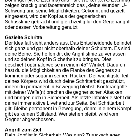
zeigen knackig und facettenreich das „kleine Wunder“ U-
Schwung und seine Möglichkeiten. Gekonnt und gezielt
eingesetzt, wird der Kopf aus der gegnerischen
Schusslinie gebracht und gleichzeitig für den Gegenangriff
oder dessen Vorbereitung genutzt.
Gezielte Schritte
Der Idealfall sieht anders aus. Das Entscheidende befindet
sich ganz und gar nicht oberhalb deiner Schultern. Es sind
deine Beine. Sie helfen dir, die Angriffslinie zu verlassen
und so deinen Kopf in Sicherheit zu bringen. Dies
geschieht optimalerweise in einem 45° Winkel. Dadurch
hast du die Möglichkeit an die Flanke des Gegners zu
kommen oder sogar in seinen Rücken. Der wichtigste Teil
deines Körpers wird durch deine Schrittarbeit geschützt,
indem du permanent in Bewegung bleibst. Konterangriffe
mit deiner Waffe(n) brechen die gegnerischen Attacken
und bringen dich in Sicherheit. Als letzte Infanterie steht dir
deine immer aktive Livehand zur Seite. Bei Schrittarbeit
gilt: Bleibe permanent in Bewegung, denn: In einem Kampf
gibt es keinen Stillstand. Wer stehen bleibt, wird vom
Gegner abgeschossen.
Angriff zum Ziel
Dein Kopf ist in Sicherheit. Was nun? Zurückschlagen