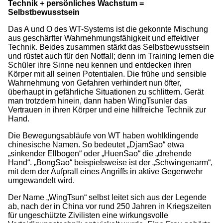
Technik + persönliches Wachstum =
Selbstbewusstsein
Das A und O des WT-Systems ist die gekonnte Mischung
aus geschärfter Wahrnehmungsfähigkeit und effektiver
Technik. Beides zusammen stärkt das Selbstbewusstsein
und rüstet auch für den Notfall; denn im Training lernen die
Schüler ihre Sinne neu kennen und entdecken ihren
Körper mit all seinen Potentialen. Die frühe und sensible
Wahrnehmung von Gefahren verhindert nun öfter,
überhaupt in gefährliche Situationen zu schlittern. Gerät
man trotzdem hinein, dann haben WingTsunler das
Vertrauen in ihren Körper und eine hilfreiche Technik zur
Hand.
Die Bewegungsabläufe von WT haben wohlklingende
chinesische Namen. So bedeutet „DjamSao“ etwa
„sinkender Ellbogen“ oder „HuenSao“ die „drehende
Hand“. „BongSao“ beispielsweise ist der „Schwingenarm“,
mit dem der Aufprall eines Angriffs in aktive Gegenwehr
umgewandelt wird.
Der Name „WingTsun“ selbst leitet sich aus der Legende
ab, nach der in China vor rund 250 Jahren in Kriegszeiten
für ungeschützte Zivilisten eine wirkungsvolle