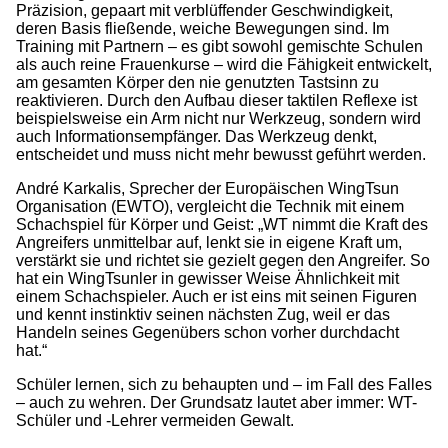
Präzision, gepaart mit verblüffender Geschwindigkeit,
deren Basis fließende, weiche Bewegungen sind. Im
Training mit Partnern – es gibt sowohl gemischte Schulen
als auch reine Frauenkurse – wird die Fähigkeit entwickelt,
am gesamten Körper den nie genutzten Tastsinn zu
reaktivieren. Durch den Aufbau dieser taktilen Reflexe ist
beispielsweise ein Arm nicht nur Werkzeug, sondern wird
auch Informationsempfänger. Das Werkzeug denkt,
entscheidet und muss nicht mehr bewusst geführt werden.
André Karkalis, Sprecher der Europäischen WingTsun
Organisation (EWTO), vergleicht die Technik mit einem
Schachspiel für Körper und Geist: „WT nimmt die Kraft des
Angreifers unmittelbar auf, lenkt sie in eigene Kraft um,
verstärkt sie und richtet sie gezielt gegen den Angreifer. So
hat ein WingTsunler in gewisser Weise Ähnlichkeit mit
einem Schachspieler. Auch er ist eins mit seinen Figuren
und kennt instinktiv seinen nächsten Zug, weil er das
Handeln seines Gegenübers schon vorher durchdacht
hat.“
Schüler lernen, sich zu behaupten und – im Fall des Falles
– auch zu wehren. Der Grundsatz lautet aber immer: WT-
Schüler und -Lehrer vermeiden Gewalt.