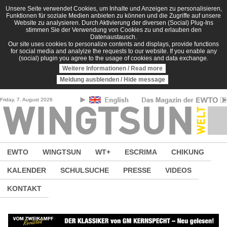
Direkt zum Inhalt
Unsere Seite verwendet Cookies, um Inhalte und Anzeigen zu personalisieren,
Funktionen für soziale Medien anbieten zu können und die Zugriffe auf unsere
Website zu analysieren. Durch Aktivierung der diversen (Social) Plug-Ins
stimmen Sie der Verwendung von Cookies zu und erlauben den
Datenaustausch.
Our site uses cookies to personalize contents and displays, provide functions
for social media and analyize the requests to our website. If you enable any
(social) plugin you agree to the usage of cookies and data exchange.
Weitere Informationen / Read more
Meldung ausblenden / Hide message
Friday, 7. August 2026
EWTO
WINGTSUN
WT+
ESCRIMA
CHIKUNG
KALENDER
SCHULSUCHE
PRESSE
VIDEOS
KONTAKT