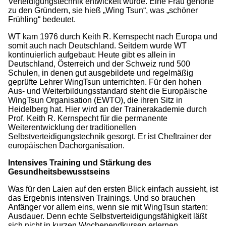
Verteidigungstechnik entwickelt wurde. Eine Frau gehörte
zu den Gründern, sie hieß „Wing Tsun“, was „schöner
Frühling“ bedeutet.
WT kam 1976 durch Keith R. Kernspecht nach Europa und
somit auch nach Deutschland. Seitdem wurde WT
kontinuierlich aufgebaut: Heute gibt es allein in
Deutschland, Österreich und der Schweiz rund 500
Schulen, in denen gut ausgebildete und regelmäßig
geprüfte Lehrer WingTsun unterrichten. Für den hohen
Aus- und Weiterbildungsstandard steht die Europäische
WingTsun Organisation (EWTO), die ihren Sitz in
Heidelberg hat. Hier wird an der Trainerakademie durch
Prof. Keith R. Kernspecht für die permanente
Weiterentwicklung der traditionellen
Selbstverteidigungstechnik gesorgt. Er ist Cheftrainer der
europäischen Dachorganisation.
Intensives Training und Stärkung des
Gesundheitsbewusstseins
Was für den Laien auf den ersten Blick einfach aussieht, ist
das Ergebnis intensiven Trainings. Und so brauchen
Anfänger vor allem eins, wenn sie mit WingTsun starten:
Ausdauer. Denn echte Selbstverteidigungsfähigkeit läßt
sich nicht in kurzen Wochenendkursen erlernen.