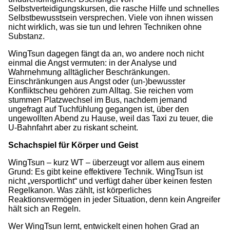
Selbstverteidigungskursen, die rasche Hilfe und schnelles
Selbstbewusstsein versprechen. Viele von ihnen wissen
nicht wirklich, was sie tun und lehren Techniken ohne
Substanz.
WingTsun dagegen fängt da an, wo andere noch nicht
einmal die Angst vermuten: in der Analyse und
Wahrnehmung alltäglicher Beschränkungen.
Einschränkungen aus Angst oder (un-)bewusster
Konfliktscheu gehören zum Alltag. Sie reichen vom
stummen Platzwechsel im Bus, nachdem jemand
ungefragt auf Tuchfühlung gegangen ist, über den
ungewollten Abend zu Hause, weil das Taxi zu teuer, die
U-Bahnfahrt aber zu riskant scheint.
Schachspiel für Körper und Geist
WingTsun – kurz WT – überzeugt vor allem aus einem
Grund: Es gibt keine effektivere Technik. WingTsun ist
nicht „versportlicht“ und verfügt daher über keinen festen
Regelkanon. Was zählt, ist körperliches
Reaktionsvermögen in jeder Situation, denn kein Angreifer
hält sich an Regeln.
Wer WingTsun lernt, entwickelt einen hohen Grad an