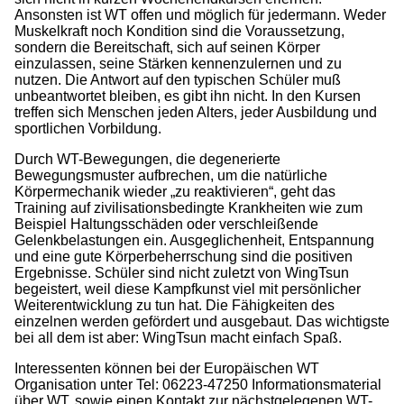
Ansonsten ist WT offen und möglich für jedermann. Weder
Muskelkraft noch Kondition sind die Voraussetzung,
sondern die Bereitschaft, sich auf seinen Körper
einzulassen, seine Stärken kennenzulernen und zu
nutzen. Die Antwort auf den typischen Schüler muß
unbeantwortet bleiben, es gibt ihn nicht. In den Kursen
treffen sich Menschen jeden Alters, jeder Ausbildung und
sportlichen Vorbildung.
Durch WT-Bewegungen, die degenerierte
Bewegungsmuster aufbrechen, um die natürliche
Körpermechanik wieder „zu reaktivieren“, geht das
Training auf zivilisationsbedingte Krankheiten wie zum
Beispiel Haltungsschäden oder verschleißende
Gelenkbelastungen ein. Ausgeglichenheit, Entspannung
und eine gute Körperbeherrschung sind die positiven
Ergebnisse. Schüler sind nicht zuletzt von WingTsun
begeistert, weil diese Kampfkunst viel mit persönlicher
Weiterentwicklung zu tun hat. Die Fähigkeiten des
einzelnen werden gefördert und ausgebaut. Das wichtigste
bei all dem ist aber: WingTsun macht einfach Spaß.
Interessenten können bei der Europäischen WT
Organisation unter Tel: 06223-47250 Informationsmaterial
über WT, sowie einen Kontakt zur nächstgelegenen WT-