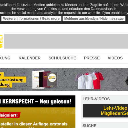
nktionen für soziale Medien anbieten zu können und die Zugriffe auf unsere Websi
der Verwendung von Cookies zu und erlauben den Datenaustausch.
unctions for social media and analyize the requests to our website. If you enable an
Weitere Informationen / Read more
Meldung ausblenden / Hide message
KUNG
KALENDER
SCHULSUCHE
PRESSE
VIDEOS
LEHR-VIDEOS
Lehr-Video
Mitglieder/S
SUCHE