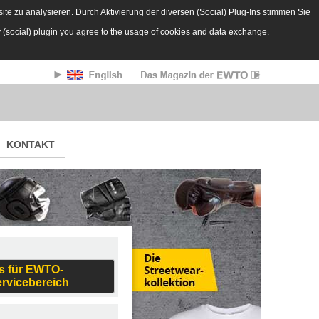
te zu analysieren. Durch Aktivierung der diversen (Social) Plug-Ins stimmen Sie
y (social) plugin you agree to the usage of cookies and data exchange.
KONTAKT
s für EWTO-
ervicebereich