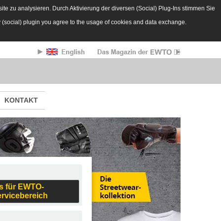
te zu analysieren. Durch Aktivierung der diversen (Social) Plug-Ins stimmen Sie
y (social) plugin you agree to the usage of cookies and data exchange.
KONTAKT
s für EWTO-
ervicebereich