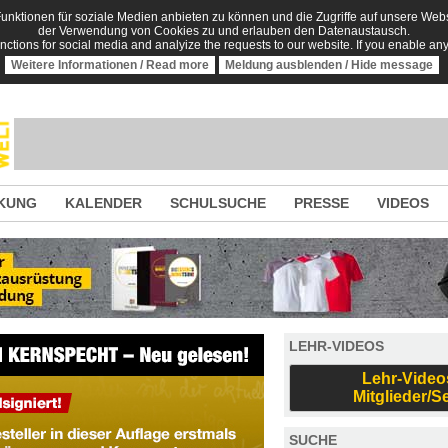
nktionen für soziale Medien anbieten zu können und die Zugriffe auf unsere Websi
der Verwendung von Cookies zu und erlauben den Datenaustausch.
unctions for social media and analyize the requests to our website. If you enable an
Weitere Informationen / Read more
Meldung ausblenden / Hide message
KUNG
KALENDER
SCHULSUCHE
PRESSE
VIDEOS
LEHR-VIDEOS
Lehr-Video
Mitglieder/S
SUCHE