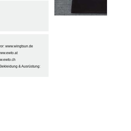
 vor: www.wingtsun.de
www.ewto.at
w.ewto.ch
Bekleidung & Ausrüstung: