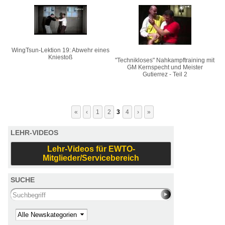
WingTsun-Lektion 19: Abwehr eines
Kniestoß
"Technikloses" Nahkampftraining mit
GM Kernspecht und Meister
Gutierrez - Teil 2
«
‹
1
2
3
4
›
»
LEHR-VIDEOS
Lehr-Videos für EWTO-
Mitglieder/Servicebereich
SUCHE
Search this site
Kategorie