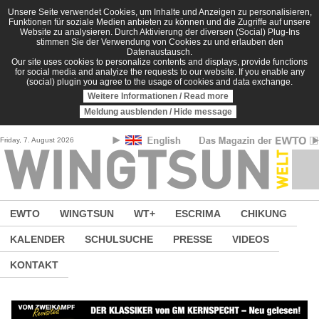
Direkt zum Inhalt
Unsere Seite verwendet Cookies, um Inhalte und Anzeigen zu personalisieren,
Funktionen für soziale Medien anbieten zu können und die Zugriffe auf unsere
Website zu analysieren. Durch Aktivierung der diversen (Social) Plug-Ins
stimmen Sie der Verwendung von Cookies zu und erlauben den
Datenaustausch.
Our site uses cookies to personalize contents and displays, provide functions
for social media and analyize the requests to our website. If you enable any
(social) plugin you agree to the usage of cookies and data exchange.
Weitere Informationen / Read more
Meldung ausblenden / Hide message
Friday, 7. August 2026
EWTO
WINGTSUN
WT+
ESCRIMA
CHIKUNG
KALENDER
SCHULSUCHE
PRESSE
VIDEOS
KONTAKT