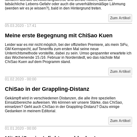
tatsächliche Lebens-Gefahr oder auch die unverhältnismäßige Lähmung
(werden wir es je wissen?), bald in den Hintergrund treten.
Zum Artikel
05.03.2020 - 17:41
Meine erste Begegnung mit ChiSao Kuen
Leider war es mir nicht möglich, bei der offiziellen Premiere, als mein SiFu,
GM Kernspecht, auf Teneriffa zum ersten Mal seine neue
Unterrichtsmethode vorstellte, dabei zu sein. Umso gespannter erwartete ich
das Wochenende 15./16. Februar in Norderstedt, wo das nächste Mal
ChiSao Kuen auf dem Programm stand.
Zum Artikel
01.02.2020 - 00:00
ChiSao in der Grappling-Distanz
Gekämpft wird in verschiedenen Distanzen, die alle ihre speziellen
Einsatzbereiche aufweisen. Wo können wir unsere Stärke, das ChiSao,
einsetzen? Geht auch ChiSao in der Grappling-Distanz? Dazu einige
Gedanken in meinem Editorial.
Zum Artikel
01.01.2020 - 00:00