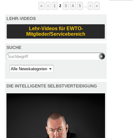
«
‹
1
2
3
4
5
…
›
»
LEHR-VIDEOS
Lehr-Videos für EWTO-
Mitglieder/Servicebereich
SUCHE
Search this site
Kategorie
DIE INTELLIGENTE SELBSTVERTEIDIGUNG