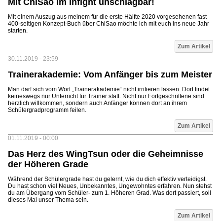
Mit ChiSao im Infight unschlagbar!
Mit einem Auszug aus meinem für die erste Hälfte 2020 vorgesehenen fast
400-seitigen Konzept-Buch über ChiSao möchte ich mit euch ins neue Jahr
starten.
Zum Artikel
30.11.2019 - 23:59
Trainerakademie: Vom Anfänger bis zum Meister
Man darf sich vom Wort „Trainerakademie“ nicht irritieren lassen. Dort findet
keineswegs nur Unterricht für Trainer statt. Nicht nur Fortgeschrittene sind
herzlich willkommen, sondern auch Anfänger können dort an ihrem
Schülergradprogramm feilen.
Zum Artikel
01.11.2019 - 00:00
Das Herz des WingTsun oder die Geheimnisse
der Höheren Grade
Während der Schülergrade hast du gelernt, wie du dich effektiv verteidigst.
Du hast schon viel Neues, Unbekanntes, Ungewohntes erfahren. Nun stehst
du am Übergang vom Schüler- zum 1. Höheren Grad. Was dort passiert, soll
dieses Mal unser Thema sein.
Seiten
Zum Artikel