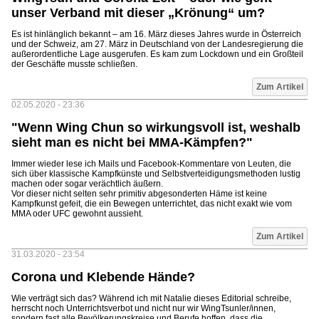
unser Verband mit dieser „Krönung“ um?
Es ist hinlänglich bekannt – am 16. März dieses Jahres wurde in Österreich
und der Schweiz, am 27. März in Deutschland von der Landesregierung die
außerordentliche Lage ausgerufen. Es kam zum Lockdown und ein Großteil
der Geschäfte musste schließen.
Zum Artikel
02.05.2020 - 23:36
"Wenn Wing Chun so wirkungsvoll ist, weshalb
sieht man es nicht bei MMA-Kämpfen?"
Immer wieder lese ich Mails und Facebook-Kommentare von Leuten, die
sich über klassische Kampfkünste und Selbstverteidigungsmethoden lustig
machen oder sogar verächtlich äußern.
Vor dieser nicht selten sehr primitiv abgesonderten Häme ist keine
Kampfkunst gefeit, die ein Bewegen unterrichtet, das nicht exakt wie vom
MMA oder UFC gewohnt aussieht.
Zum Artikel
31.03.2020 - 23:54
Corona und Klebende Hände?
Wie verträgt sich das? Während ich mit Natalie dieses Editorial schreibe,
herrscht noch Unterrichtsverbot und nicht nur wir WingTsunler/innen,
sondern fast alle Bevölkerungskreise und Berufe hoffen, dass die