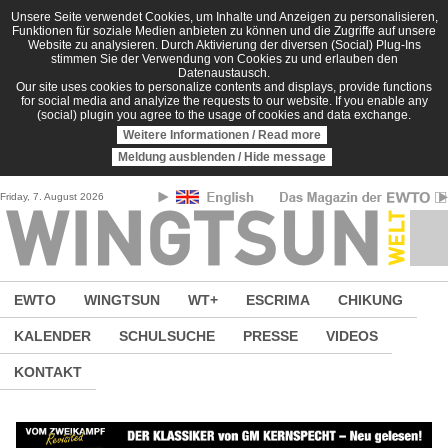
Direkt zum Inhalt
Unsere Seite verwendet Cookies, um Inhalte und Anzeigen zu personalisieren,
Funktionen für soziale Medien anbieten zu können und die Zugriffe auf unsere
Website zu analysieren. Durch Aktivierung der diversen (Social) Plug-Ins
stimmen Sie der Verwendung von Cookies zu und erlauben den
Datenaustausch.
Our site uses cookies to personalize contents and displays, provide functions
for social media and analyize the requests to our website. If you enable any
(social) plugin you agree to the usage of cookies and data exchange.
Weitere Informationen / Read more
Meldung ausblenden / Hide message
Friday, 7. August 2026
EWTO
WINGTSUN
WT+
ESCRIMA
CHIKUNG
KALENDER
SCHULSUCHE
PRESSE
VIDEOS
KONTAKT