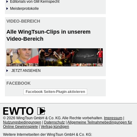
Editorials von GM Kernspecht
Meisterprotokolle
VIDEO-BEREICH
Alle WingTsun-Clips in unserem
Video-Bereich
JETZT ANSEHEN
FACEBOOK
Facebook Seiten-Plugin aktivieren
© 2026 WingTsun GmbH & Co. KG. Alle Rechte vorbehalten.
Impressum
|
Nutzungsbedingungen
|
Datenschutz
|
Allgemeine Teilnahmebedingungen für
Online Gewinnspiele
|
Vertrag kündigen
Weitere Internetseiten der WingTsun GmbH & Co. KG: