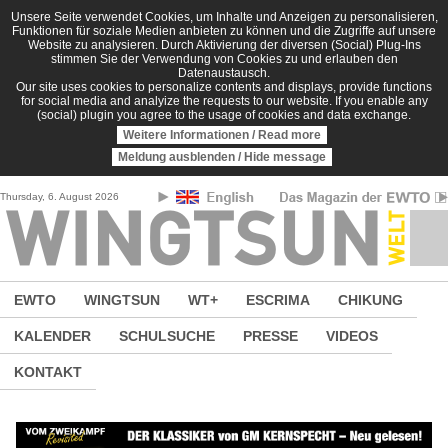
Direkt zum Inhalt
Unsere Seite verwendet Cookies, um Inhalte und Anzeigen zu personalisieren,
Funktionen für soziale Medien anbieten zu können und die Zugriffe auf unsere
Website zu analysieren. Durch Aktivierung der diversen (Social) Plug-Ins
stimmen Sie der Verwendung von Cookies zu und erlauben den
Datenaustausch.
Our site uses cookies to personalize contents and displays, provide functions
for social media and analyize the requests to our website. If you enable any
(social) plugin you agree to the usage of cookies and data exchange.
Weitere Informationen / Read more
Meldung ausblenden / Hide message
Thursday, 6. August 2026
EWTO
WINGTSUN
WT+
ESCRIMA
CHIKUNG
KALENDER
SCHULSUCHE
PRESSE
VIDEOS
KONTAKT