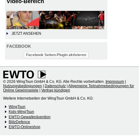
Video-Bereich
JETZT ANSEHEN
FACEBOOK
Facebook Seiten-Plugin aktivieren
© 2026 WingTsun GmbH & Co. KG. Alle Rechte vorbehalten.
Impressum
|
Nutzungsbedingungen
|
Datenschutz
|
Allgemeine Teilnahmebedingungen für
Online Gewinnspiele
|
Vertrag kündigen
Weitere Internetseiten der WingTsun GmbH & Co. KG:
WingTsun
Kids-WingTsun
EWTO-Gewaltprävention
BlitzDefence
EWTO-Onlineshop