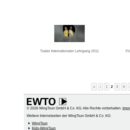
Trailer Internationaler Lehrgang 2011
Fr
«
‹
1
2
3
4
© 2026 WingTsun GmbH & Co. KG. Alle Rechte vorbehalten.
Imp
Weitere Internetseiten der WingTsun GmbH & Co. KG:
WingTsun
Kids-WingTsun