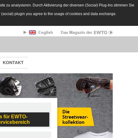
te zu analysieren. Durch Aktivierung der diversen (Social) Plug-Ins stimmen Sie
y (social) plugin you agree to the usage of cookies and data exchange.
KONTAKT
s für EWTO-
ervicebereich