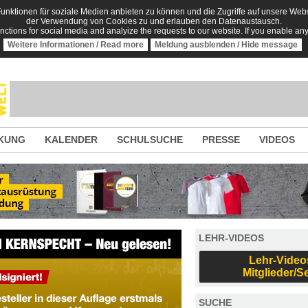
nktionen für soziale Medien anbieten zu können und die Zugriffe auf unsere Websi
der Verwendung von Cookies zu und erlauben den Datenaustausch.
unctions for social media and analyize the requests to our website. If you enable an
Weitere Informationen / Read more
Meldung ausblenden / Hide message
KUNG
KALENDER
SCHULSUCHE
PRESSE
VIDEOS
LEHR-VIDEOS
Lehr-Video
Mitglieder/S
SUCHE