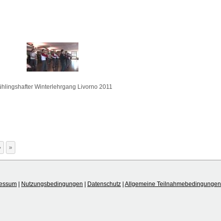
ühlingshafter Winterlehrgang Livorno 2011
›
»
ressum
|
Nutzungsbedingungen
|
Datenschutz
|
Allgemeine Teilnahmebedingungen 