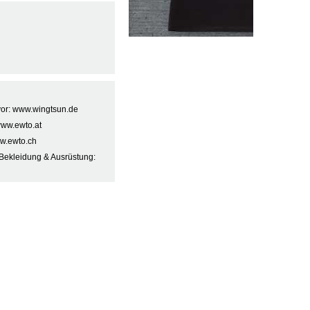
 vor: www.wingtsun.de
www.ewto.at
w.ewto.ch
Bekleidung & Ausrüstung: