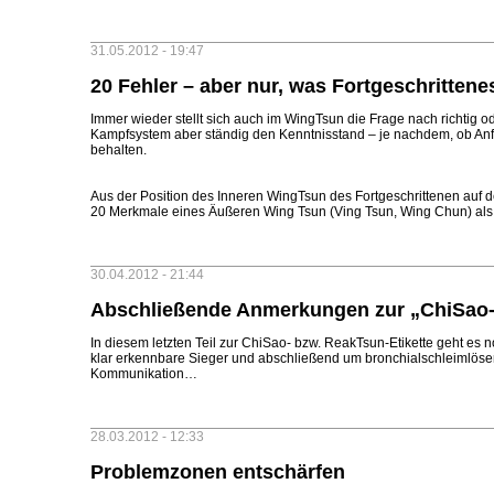
31.05.2012 - 19:47
20 Fehler – aber nur, was Fortgeschritten
Immer wieder stellt sich auch im WingTsun die Frage nach richtig 
Kampfsystem aber ständig den Kenntnisstand – je nachdem, ob Anfän
behalten.
Aus der Position des Inneren WingTsun des Fortgeschrittenen au
20 Merkmale eines Äußeren Wing Tsun (Ving Tsun, Wing Chun) als
30.04.2012 - 21:44
Abschließende Anmerkungen zur „ChiSao-
In diesem letzten Teil zur ChiSao- bzw. ReakTsun-Etikette geht es
klar erkennbare Sieger und abschließend um bronchialschleimlös
Kommunikation…
28.03.2012 - 12:33
Problemzonen entschärfen