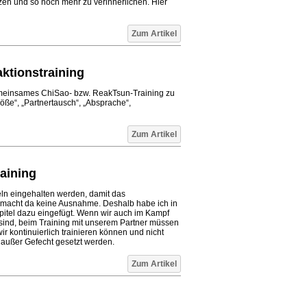
zen und so noch mehr zu verinnerlichen. Hier
Zum Artikel
aktionstraining
 gemeinsames ChiSao- bzw. ReakTsun-Training zu
röße“, „Partnertausch“, „Absprache“,
Zum Artikel
raining
n eingehalten werden, damit das
macht da keine Ausnahme. Deshalb habe ich in
pitel dazu eingefügt. Wenn wir auch im Kampf
sind, beim Training mit unserem Partner müssen
r kontinuierlich trainieren können und nicht
 außer Gefecht gesetzt werden.
Zum Artikel