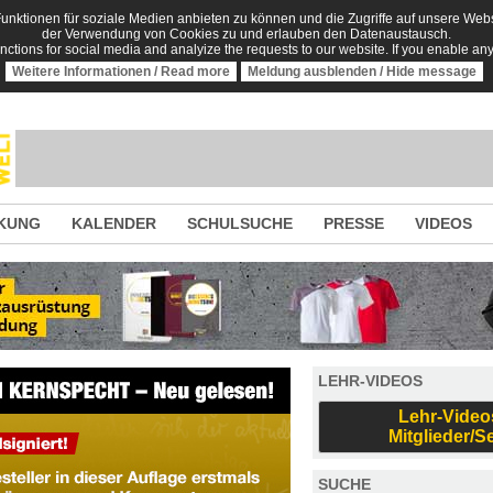
nktionen für soziale Medien anbieten zu können und die Zugriffe auf unsere Websi
der Verwendung von Cookies zu und erlauben den Datenaustausch.
unctions for social media and analyize the requests to our website. If you enable an
Weitere Informationen / Read more
Meldung ausblenden / Hide message
KUNG
KALENDER
SCHULSUCHE
PRESSE
VIDEOS
LEHR-VIDEOS
Lehr-Video
Mitglieder/S
SUCHE