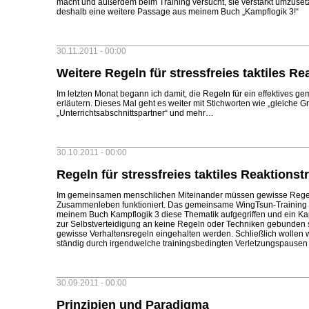
macht und außerdem beim Training versucht, sie verstärkt umzuset
deshalb eine weitere Passage aus meinem Buch „Kampflogik 3!“
30.11.2011 - 00:00
Weitere Regeln für stressfreies taktiles Re
Im letzten Monat begann ich damit, die Regeln für ein effektives
erläutern. Dieses Mal geht es weiter mit Stichworten wie „gleiche G
„Unterrichtsabschnittspartner“ und mehr…
30.10.2011 - 00:00
Regeln für stressfreies taktiles Reaktionst
Im gemeinsamen menschlichen Miteinander müssen gewisse Regel
Zusammenleben funktioniert. Das gemeinsame WingTsun-Training 
meinem Buch Kampflogik 3 diese Thematik aufgegriffen und ein Ka
zur Selbstverteidigung an keine Regeln oder Techniken gebunden 
gewisse Verhaltensregeln eingehalten werden. Schließlich wollen wi
ständig durch irgendwelche trainingsbedingten Verletzungspausen
30.09.2011 - 00:00
Prinzipien und Paradigma