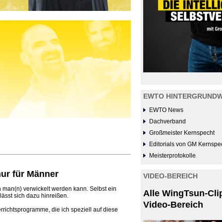
EWTO HINTERGRUNDW
EWTO News
Dachverband
Großmeister Kernspecht
Editorials von GM Kernspe
Meisterprotokolle
nur für Männer
VIDEO-BEREICH
 man(n) verwickelt werden kann. Selbst ein
Alle WingTsun-Cli
 lässt sich dazu hinreißen.
Video-Bereich
richtsprogramme, die ich speziell auf diese