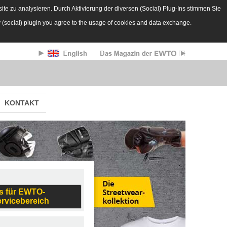
te zu analysieren. Durch Aktivierung der diversen (Social) Plug-Ins stimmen Sie
y (social) plugin you agree to the usage of cookies and data exchange.
KONTAKT
s für EWTO-
ervicebereich