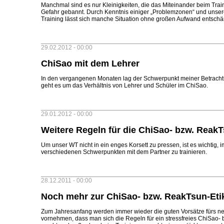
Manchmal sind es nur Kleinigkeiten, die das Miteinander beim Trai
Gefahr gebannt. Durch Kenntnis einiger „Problemzonen“ und unser
Training lässt sich manche Situation ohne großen Aufwand entschä
29.02.2012 - 00:00
ChiSao mit dem Lehrer
In den vergangenen Monaten lag der Schwerpunkt meiner Betrachtu
geht es um das Verhältnis von Lehrer und Schüler im ChiSao.
29.01.2012 - 00:00
Weitere Regeln für die ChiSao- bzw. ReakT
Um unser WT nicht in ein enges Korsett zu pressen, ist es wichtig,
verschiedenen Schwerpunkten mit dem Partner zu trainieren.
28.12.2011 - 00:00
Noch mehr zur ChiSao- bzw. ReakTsun-Eti
Zum Jahresanfang werden immer wieder die guten Vorsätze fürs ne
vornehmen, dass man sich die Regeln für ein stressfreies ChiSao- 