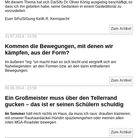
Mit diesem Thema hat sich DaiSifu Dr. Oliver König ausgiebig beschäftigt, so
dass ich ihn gebeten habe, seine Gedanken in einem Gasteditorial zu
vorzustellen.
Euer SiFu/SiGung Keith R. Kernspecht
Zum Artikel
31.07.2014 - 23:58
Kommen die Bewegungen, mit denen wir
kämpfen, aus der Form?
Im äußeren
*ing *un
macht man es sich leicht und vergreift sich am
Naheliegenden: an den Formen bzw. an den darin enthaltenen
Bewegungen.
Zum Artikel
30.06.2014 - 23:58
Ein Großmeister muss über den Tellerrand
gucken – das ist er seinen Schülern schuldig
Im Sommer
hält mich nichts im Haus, da muss ich raus: draußen trainieren,
mit unserer Rauhaardackel-Hündin spazierengehen oder meinen alten
roten MGA-Roadster bewegen.
Zum Artikel