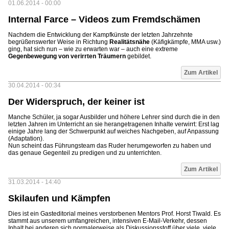
01.06.2014 - 00:00
Internal Farce – Videos zum Fremdschämen
Nachdem die Entwicklung der Kampfkünste der letzten Jahrzehnte
begrüßenswerter Weise in Richtung
Realitätsnähe
(Käfigkämpfe, MMA usw.)
ging, hat sich nun – wie zu erwarten war – auch eine extreme
Gegenbewegung von verirrten Träumern
gebildet.
Zum Artikel
30.04.2014 - 00:34
Der Widerspruch, der keiner ist
Manche Schüler, ja sogar Ausbilder und höhere Lehrer sind durch die in den
letzten Jahren im Unterricht an sie herangetragenen Inhalte verwirrt: Erst lag
einige Jahre lang der Schwerpunkt auf weiches Nachgeben, auf Anpassung
(Adaptation).
Nun scheint das Führungsteam das Ruder herumgeworfen zu haben und
das genaue Gegenteil zu predigen und zu unterrichten.
Zum Artikel
31.03.2014 - 14:40
Skilaufen und Kämpfen
Dies ist ein Gasteditorial meines verstorbenen Mentors Prof. Horst Tiwald. Es
stammt aus unserem umfangreichen, intensiven E-Mail-Verkehr, dessen
Inhalt bei anderen sich normalerweise als Diskussionsstoff über viele, viele