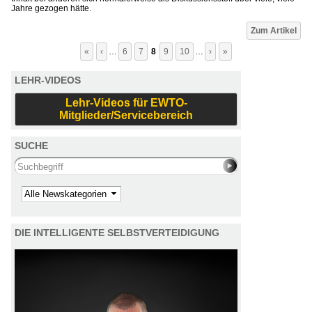
Jahre gezogen hätte.
Seiten
Zum Artikel
«
‹
…
6
7
8
9
10
…
›
»
LEHR-VIDEOS
Lehr-Videos für EWTO-
Mitglieder/Servicebereich
SUCHE
Search this site
Kategorie
DIE INTELLIGENTE SELBSTVERTEIDIGUNG