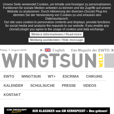
Direkt zum Inhalt
Unsere Seite verwendet Cookies, um Inhalte und Anzeigen zu personalisieren,
Funktionen für soziale Medien anbieten zu können und die Zugriffe auf unsere
Website zu analysieren. Durch Aktivierung der diversen (Social) Plug-Ins
stimmen Sie der Verwendung von Cookies zu und erlauben den
Datenaustausch.
Our site uses cookies to personalize contents and displays, provide functions
for social media and analyize the requests to our website. If you enable any
(social) plugin you agree to the usage of cookies and data exchange.
Weitere Informationen / Read more
Meldung ausblenden / Hide message
Friday, 7. August 2026
EWTO
WINGTSUN
WT+
ESCRIMA
CHIKUNG
KALENDER
SCHULSUCHE
PRESSE
VIDEOS
KONTAKT