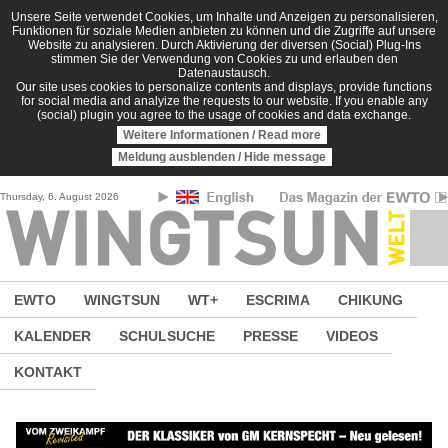
Direkt zum Inhalt
Unsere Seite verwendet Cookies, um Inhalte und Anzeigen zu personalisieren,
Funktionen für soziale Medien anbieten zu können und die Zugriffe auf unsere
Website zu analysieren. Durch Aktivierung der diversen (Social) Plug-Ins
stimmen Sie der Verwendung von Cookies zu und erlauben den
Datenaustausch.
Our site uses cookies to personalize contents and displays, provide functions
for social media and analyize the requests to our website. If you enable any
(social) plugin you agree to the usage of cookies and data exchange.
Weitere Informationen / Read more
Meldung ausblenden / Hide message
Thursday, 6. August 2026
EWTO
WINGTSUN
WT+
ESCRIMA
CHIKUNG
KALENDER
SCHULSUCHE
PRESSE
VIDEOS
KONTAKT