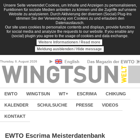
Direkt zum Inhalt
Unsere Seite verwendet Cookies, um Inhalte und Anzeigen zu personalisieren,
Funktionen für soziale Medien anbieten zu können und die Zugriffe auf unsere
Website zu analysieren. Durch Aktivierung der diversen (Social) Plug-Ins
stimmen Sie der Verwendung von Cookies zu und erlauben den
Datenaustausch.
Our site uses cookies to personalize contents and displays, provide functions
for social media and analyize the requests to our website. If you enable any
(social) plugin you agree to the usage of cookies and data exchange.
Weitere Informationen / Read more
Meldung ausblenden / Hide message
Thursday, 6. August 2026
EWTO
WINGTSUN
WT+
ESCRIMA
CHIKUNG
KALENDER
SCHULSUCHE
PRESSE
VIDEOS
KONTAKT
EWTO Escrima Meisterdatenbank