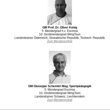
GM Prof. Dr. Oliver König
5. Meistergrad h.c. Escrima
10. Großmeistergrad WingTsun
Landestrainer Österreich, Slowakische Republik, Tschech. Republik
Zum Meisterporträt
GM Giuseppe Schembri Mag. Sportpädagogik
5. Meistergrad Escrima
10. Großmeistergrad WingTsun
Landestrainer Schweiz, Liechtenstein
Zum Meisterporträt