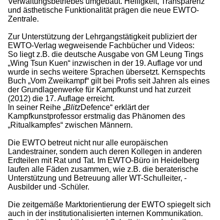
Verwaltungsbetriebes umgebaut. Helligkeit, Transparenz
und ästhetische Funktionalität prägen die neue EWTO-
Zentrale.
Zur Unterstützung der Lehrgangstätigkeit publiziert der
EWTO-Verlag wegweisende Fachbücher und Videos:
So liegt z.B. die deutsche Ausgabe von GM Leung Tings
„Wing Tsun Kuen“ inzwischen in der 19. Auflage vor und
wurde in sechs weitere Sprachen übersetzt. Kernspechts
Buch „Vom Zweikampf“ gilt bei Profis seit Jahren als eines
der Grundlagenwerke für Kampfkunst und hat zurzeit
(2012) die 17. Auflage erreicht.
In seiner Reihe „
Blitz
Defence“ erklärt der
Kampfkunstprofessor erstmalig das Phänomen des
„Ritualkampfes“ zwischen Männern.
Die EWTO betreut nicht nur alle europäischen
Landestrainer, sondern auch deren Kollegen in anderen
Erdteilen mit Rat und Tat. Im EWTO-Büro in Heidelberg
laufen alle Fäden zusammen, wie z.B. die beraterische
Unterstützung und Betreuung aller WT-Schulleiter, -
Ausbilder und -Schüler.
Die zeitgemäße Marktorientierung der EWTO spiegelt sich
auch in der institutionalisierten internen Kommunikation.