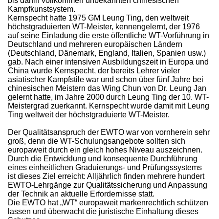
bis dahin vollkommen unbekannten chinesischen
Kampfkunstsystem.
Kernspecht hatte 1975 GM Leung Ting, den weltweit
höchstgraduierten WT-Meister, kennengelernt, der 1976
auf seine Einladung die erste öffentliche WT-Vorführung in
Deutschland und mehreren europäischen Ländern
(Deutschland, Dänemark, England, Italien, Spanien usw.)
gab. Nach einer intensiven Ausbildungszeit in Europa und
China wurde Kernspecht, der bereits Lehrer vieler
asiatischer Kampfstile war und schon über fünf Jahre bei
chinesischen Meistern das Wing Chun von Dr. Leung Jan
gelernt hatte, im Jahre 2000 durch Leung Ting der 10. WT-
Meistergrad zuerkannt. Kernspecht wurde damit mit Leung
Ting weltweit der höchstgraduierte WT-Meister.
Der Qualitätsanspruch der EWTO war von vornherein sehr
groß, denn die WT-Schulungsangebote sollten sich
europaweit durch ein gleich hohes Niveau auszeichnen.
Durch die Entwicklung und konsequente Durchführung
eines einheitlichen Graduierungs- und Prüfungssystems
ist dieses Ziel erreicht: Alljährlich finden mehrere hundert
EWTO-Lehrgänge zur Qualitätssicherung und Anpassung
der Technik an aktuelle Erfordernisse statt.
Die EWTO hat „WT“ europaweit markenrechtlich schützen
lassen und überwacht die juristische Einhaltung dieses