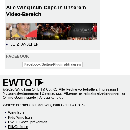
Alle WingTsun-Clips in unserem
Video-Bereich
JETZT ANSEHEN
FACEBOOK
Facebook Seiten-Plugin aktivieren
© 2026 WingTsun GmbH & Co. KG. Alle Rechte vorbehalten.
Impressum
|
Nutzungsbedingungen
|
Datenschutz
|
Allgemeine Teilnahmebedingungen für
Online Gewinnspiele
|
Vertrag kündigen
Weitere Internetseiten der WingTsun GmbH & Co. KG:
WingTsun
Kids-WingTsun
EWTO-Gewaltprävention
BlitzDefence