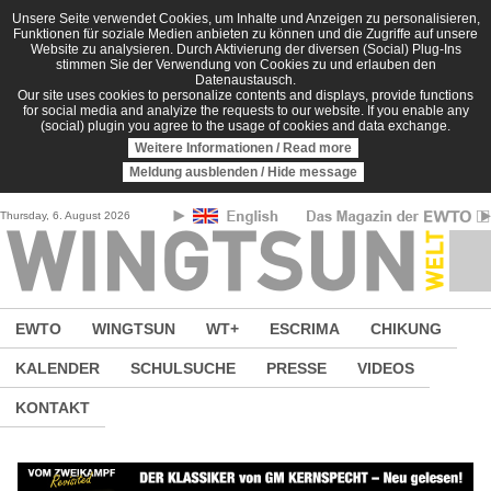
Direkt zum Inhalt
Unsere Seite verwendet Cookies, um Inhalte und Anzeigen zu personalisieren,
Funktionen für soziale Medien anbieten zu können und die Zugriffe auf unsere
Website zu analysieren. Durch Aktivierung der diversen (Social) Plug-Ins
stimmen Sie der Verwendung von Cookies zu und erlauben den
Datenaustausch.
Our site uses cookies to personalize contents and displays, provide functions
for social media and analyize the requests to our website. If you enable any
(social) plugin you agree to the usage of cookies and data exchange.
Weitere Informationen / Read more
Meldung ausblenden / Hide message
Thursday, 6. August 2026
EWTO
WINGTSUN
WT+
ESCRIMA
CHIKUNG
KALENDER
SCHULSUCHE
PRESSE
VIDEOS
KONTAKT