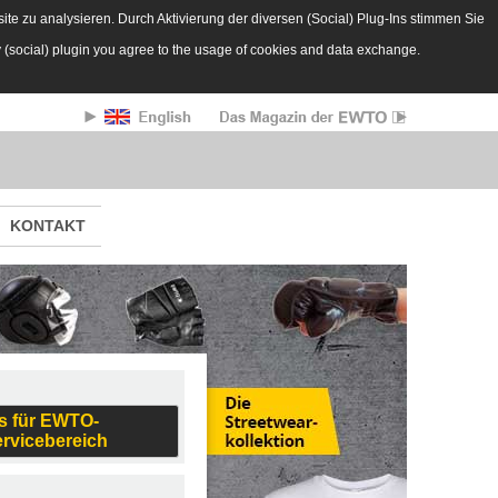
te zu analysieren. Durch Aktivierung der diversen (Social) Plug-Ins stimmen Sie
y (social) plugin you agree to the usage of cookies and data exchange.
KONTAKT
s für EWTO-
ervicebereich