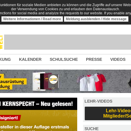
nktionen für soziale Medien anbieten zu können und die Zugriffe auf unsere Websi
der Verwendung von Cookies zu und erlauben den Datenaustausch.
unctions for social media and analyize the requests to our website. If you enable an
Weitere Informationen / Read more
Meldung ausblenden / Hide message
KUNG
KALENDER
SCHULSUCHE
PRESSE
VIDEOS
LEHR-VIDEOS
Lehr-Video
Mitglieder/S
SUCHE