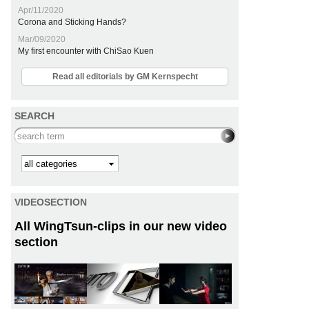
Apr/11/2020
Corona and Sticking Hands?
Mar/09/2020
My first encounter with ChiSao Kuen
Read all editorials by GM Kernspecht
SEARCH
Search this site
Kategorie
VIDEOSECTION
All WingTsun-clips in our new video
section