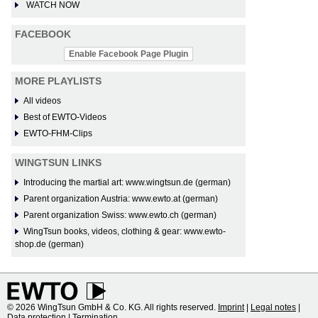
WATCH NOW
FACEBOOK
Enable Facebook Page Plugin
MORE PLAYLISTS
All videos
Best of EWTO-Videos
EWTO-FHM-Clips
WINGTSUN LINKS
Introducing the martial art: www.wingtsun.de (german)
Parent organization Austria: www.ewto.at (german)
Parent organization Swiss: www.ewto.ch (german)
WingTsun books, videos, clothing & gear: www.ewto-
shop.de (german)
© 2026 WingTsun GmbH & Co. KG. All rights reserved.
Imprint
|
Legal notes
|
Data protection
|
Termination