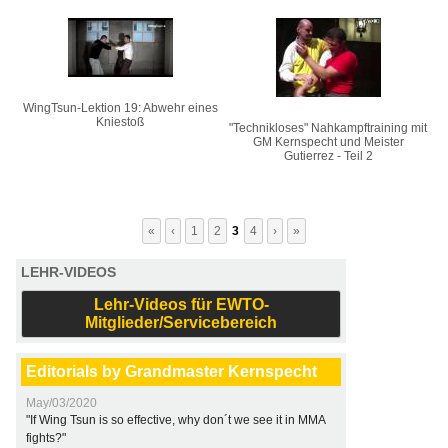
WingTsun-Lektion 19: Abwehr eines
Kniestoß
"Technikloses" Nahkampftraining mit
GM Kernspecht und Meister
Gutierrez - Teil 2
«
‹
1
2
3
4
›
»
LEHR-VIDEOS
Lehr-Videos für EWTO-
Mitglieder/Servicebereich
Editorials by Grandmaster Kernspecht
May/03/2020
"If Wing Tsun is so effective, why don´t we see it in MMA
fights?"