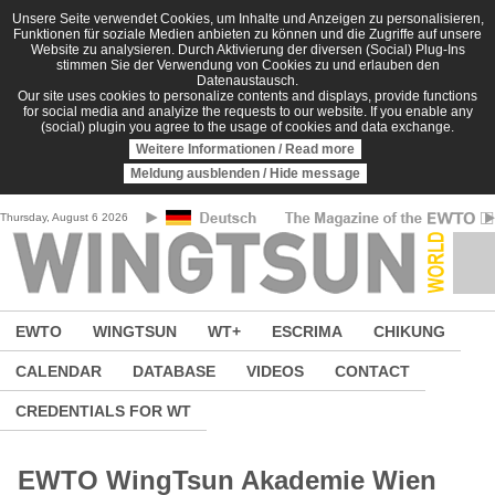
Skip to main content
Unsere Seite verwendet Cookies, um Inhalte und Anzeigen zu personalisieren,
Funktionen für soziale Medien anbieten zu können und die Zugriffe auf unsere
Website zu analysieren. Durch Aktivierung der diversen (Social) Plug-Ins
stimmen Sie der Verwendung von Cookies zu und erlauben den
Datenaustausch.
Our site uses cookies to personalize contents and displays, provide functions
for social media and analyize the requests to our website. If you enable any
(social) plugin you agree to the usage of cookies and data exchange.
Weitere Informationen / Read more
Meldung ausblenden / Hide message
Thursday, August 6 2026
EWTO
WINGTSUN
WT+
ESCRIMA
CHIKUNG
CALENDAR
DATABASE
VIDEOS
CONTACT
CREDENTIALS FOR WT
EWTO WingTsun Akademie Wien