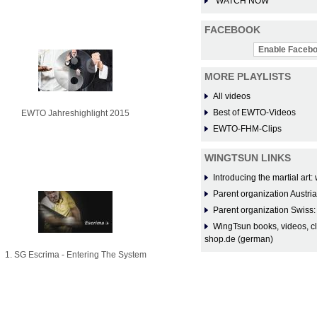
WATCH NOW
FACEBOOK
Enable Facebo
MORE PLAYLISTS
All videos
Best of EWTO-Videos
EWTO Jahreshighlight 2015
EWTO-FHM-Clips
WINGTSUN LINKS
Introducing the martial ar
Parent organization Austri
Parent organization Swiss
WingTsun books, videos, c
shop.de (german)
1. SG Escrima - Entering The System