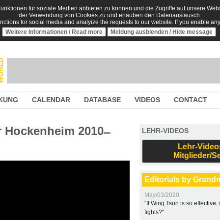
nktionen für soziale Medien anbieten zu können und die Zugriffe auf unsere Websi
der Verwendung von Cookies zu und erlauben den Datenaustausch.
unctions for social media and analyize the requests to our website. If you enable an
Weitere Informationen / Read more
Meldung ausblenden / Hide message
KUNG
CALENDAR
DATABASE
VIDEOS
CONTACT
 Hockenheim 2010 ̶
LEHR-VIDEOS
Lehr-Video
Mitglieder/S
Editorials by Grand
May/03/2020
"If Wing Tsun is so effective
fights?"