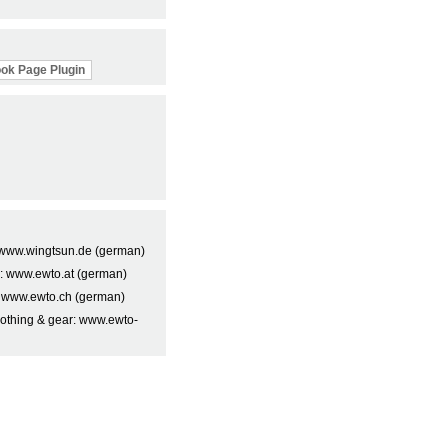
ok Page Plugin
t: www.wingtsun.de (german)
a: www.ewto.at (german)
: www.ewto.ch (german)
lothing & gear: www.ewto-