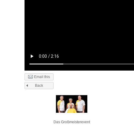
Email this
Back
Pages
Das Großmeisterevent