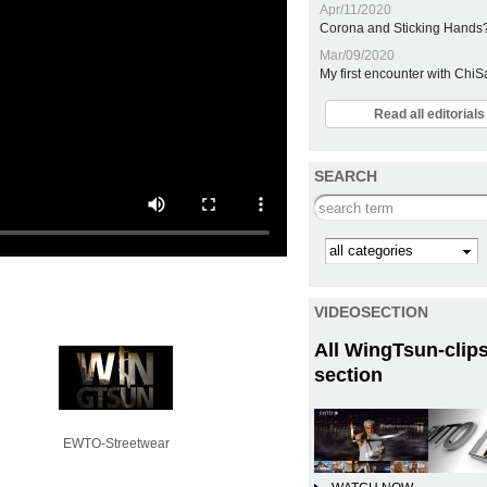
Apr/11/2020
Corona and Sticking Hands
Mar/09/2020
My first encounter with Chi
Read all editoria
SEARCH
Search this site
Kategorie
VIDEOSECTION
All WingTsun-clips
section
EWTO-Streetwear