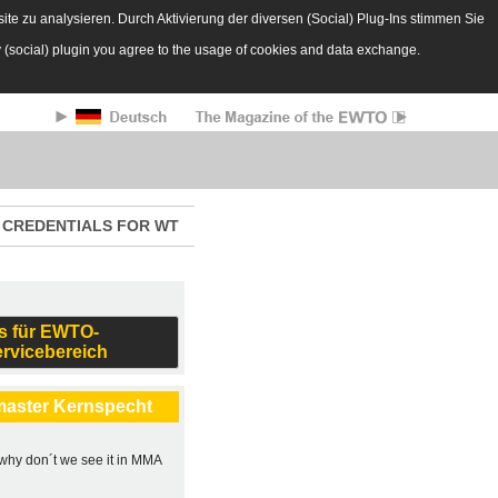
te zu analysieren. Durch Aktivierung der diversen (Social) Plug-Ins stimmen Sie
y (social) plugin you agree to the usage of cookies and data exchange.
CREDENTIALS FOR WT
s für EWTO-
ervicebereich
master Kernspecht
, why don´t we see it in MMA