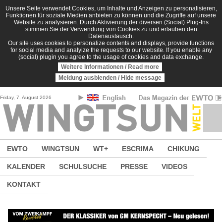
Direkt zum Inhalt
Unsere Seite verwendet Cookies, um Inhalte und Anzeigen zu personalisieren,
Funktionen für soziale Medien anbieten zu können und die Zugriffe auf unsere
Website zu analysieren. Durch Aktivierung der diversen (Social) Plug-Ins
stimmen Sie der Verwendung von Cookies zu und erlauben den
Datenaustausch.
Our site uses cookies to personalize contents and displays, provide functions
for social media and analyize the requests to our website. If you enable any
(social) plugin you agree to the usage of cookies and data exchange.
Weitere Informationen / Read more
Meldung ausblenden / Hide message
Friday, 7. August 2026
EWTO
WINGTSUN
WT+
ESCRIMA
CHIKUNG
KALENDER
SCHULSUCHE
PRESSE
VIDEOS
KONTAKT