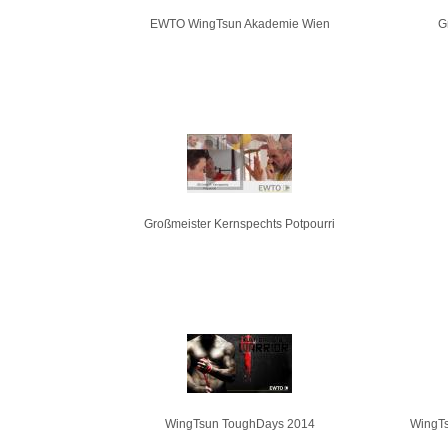
EWTO WingTsun Akademie Wien
G
Großmeister Kernspechts Potpourri
WingTsun ToughDays 2014
WingTs