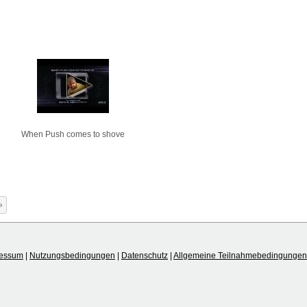
When Push comes to shove
»
ressum
|
Nutzungsbedingungen
|
Datenschutz
|
Allgemeine Teilnahmebedingungen 