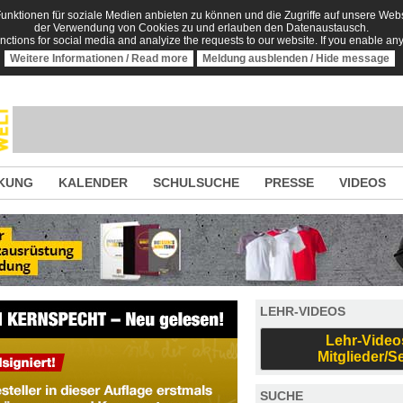
nktionen für soziale Medien anbieten zu können und die Zugriffe auf unsere Websi
der Verwendung von Cookies zu und erlauben den Datenaustausch.
unctions for social media and analyize the requests to our website. If you enable an
Weitere Informationen / Read more
Meldung ausblenden / Hide message
KUNG
KALENDER
SCHULSUCHE
PRESSE
VIDEOS
LEHR-VIDEOS
Lehr-Video
Mitglieder/S
SUCHE