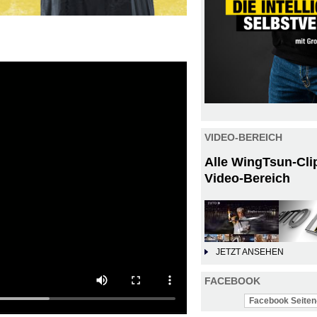
!
VIDEO-BEREICH
Alle WingTsun-Cli
Video-Bereich
JETZT ANSEHEN
FACEBOOK
Facebook Seiten-