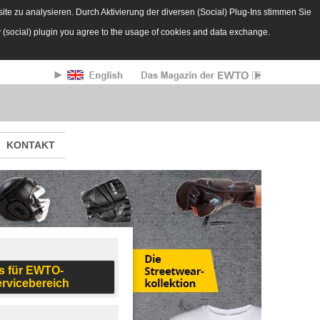
te zu analysieren. Durch Aktivierung der diversen (Social) Plug-Ins stimmen Sie
y (social) plugin you agree to the usage of cookies and data exchange.
KONTAKT
s für EWTO-
ervicebereich