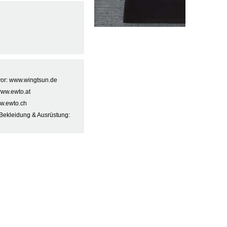
 vor: www.wingtsun.de
www.ewto.at
w.ewto.ch
Bekleidung & Ausrüstung: